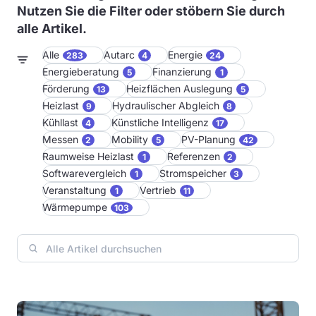
Nutzen Sie die Filter oder stöbern Sie durch
alle Artikel.
Alle
Autarc
Energie
283
4
24
Energieberatung
Finanzierung
5
1
Förderung
Heizflächen Auslegung
13
5
Heizlast
Hydraulischer Abgleich
9
8
Kühllast
Künstliche Intelligenz
4
17
Messen
Mobility
PV-Planung
2
5
42
Raumweise Heizlast
Referenzen
1
2
Softwarevergleich
Stromspeicher
1
3
Veranstaltung
Vertrieb
1
11
Wärmepumpe
103