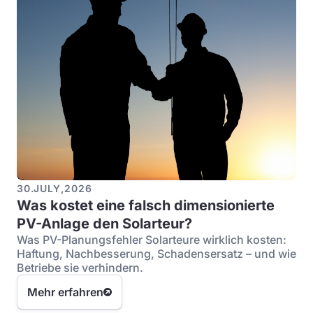
30
.
JULY
,
2026
Was kostet eine falsch dimensionierte
PV-Anlage den Solarteur?
Was PV-Planungsfehler Solarteure wirklich kosten:
Haftung, Nachbesserung, Schadensersatz – und wie
Betriebe sie verhindern.
Mehr erfahren