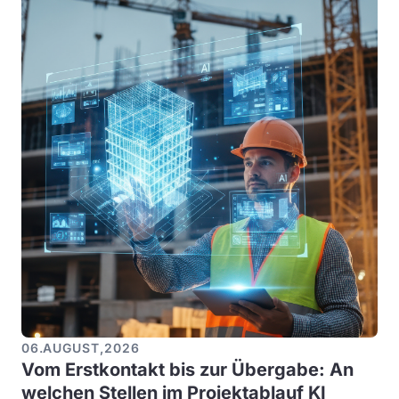
06
.
AUGUST
,
2026
Vom Erstkontakt bis zur Übergabe: An
welchen Stellen im Projektablauf KI