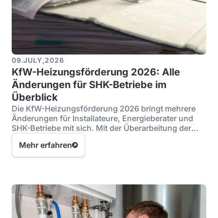
09
.
JULY
,
2026
KfW-Heizungsförderung 2026: Alle
Änderungen für SHK-Betriebe im
Überblick
Die KfW-Heizungsförderung 2026 bringt mehrere
Änderungen für Installateure, Energieberater und
SHK-Betriebe mit sich. Mit der Überarbeitung der
BEG Förderung verfolgt die Bundesregierung das
Mehr erfahren
Ziel, die Förderstruktur zu vereinfachen und
gleichzeitig die europäische Wärmepumpen-
Produktion zu stärken.