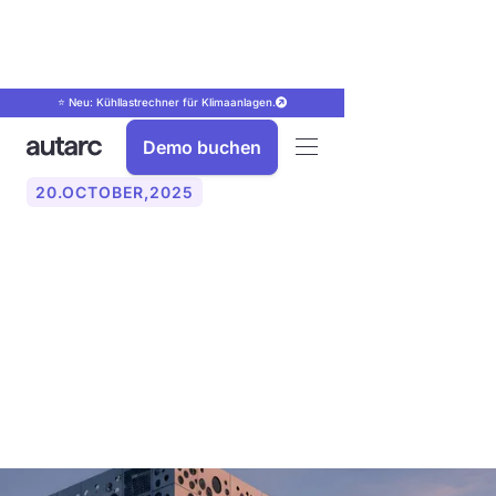
⭐ Neu: Kühllastrechner für Klimaanlagen.
Demo buchen
20
.
OCTOBER
,
2025
Gebäudeintegrierte
Photovoltaik (BIPV):
Technik, Kosten, Vor- und
Nachteile