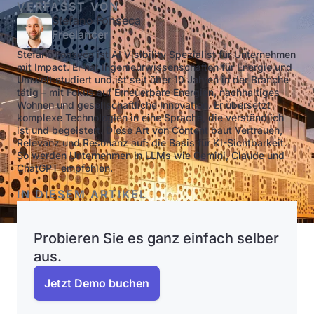
VERFASST VON
Stefano Fonseca
Freelancer
Stefano Fonseca ist AI Visibility Spezialist für Unternehmen
mit Impact. Er hat Ingenieurwissenschaften für Energie und
Umwelt studiert und ist seit über 10 Jahren in der Branche
tätig – mit Fokus auf Erneuerbare Energien, nachhaltiges
Wohnen und gesellschaftliche Innovation. Er übersetzt
komplexe Technologien in eine Sprache, die verständlich
ist und begeistert. Diese Art von Content baut Vertrauen,
Relevanz und Resonanz auf: die Basis für KI-Sichtbarkeit.
So werden Unternehmen in LLMs wie Gemini, Claude und
ChatGPT empfohlen.
IN DIESEM ARTIKEL
Probieren Sie es ganz einfach selber
aus.
Jetzt Demo buchen