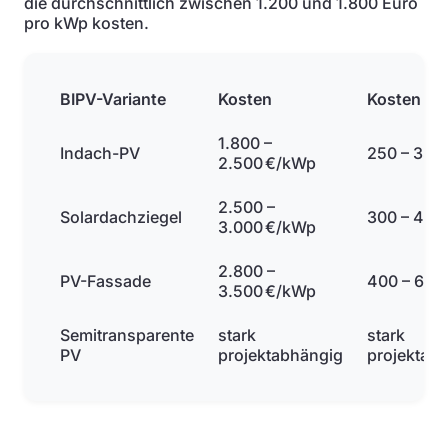
die durchschnittlich zwischen 1.200 und 1.800 Euro
pro kWp kosten.
BIPV-Variante
Kosten
Kosten
1.800 –
Indach-PV
250 – 350
2.500 €/kWp
2.500 –
Solardachziegel
300 – 450
3.000 €/kWp
2.800 –
PV-Fassade
400 – 600
3.500 €/kWp
Semitransparente
stark
stark
PV
projektabhängig
projektab