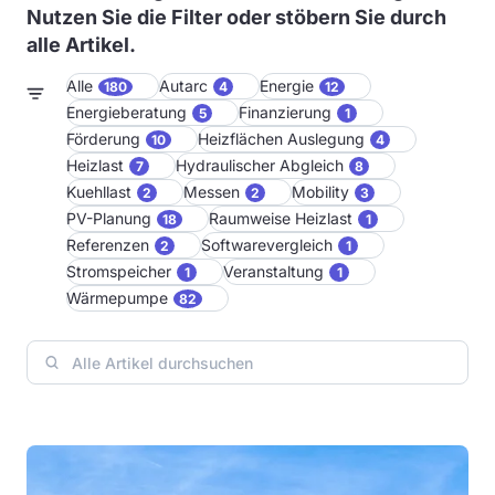
Nutzen Sie die Filter oder stöbern Sie durch
alle Artikel.
Alle
Autarc
Energie
180
4
12
Energieberatung
Finanzierung
5
1
Förderung
Heizflächen Auslegung
10
4
Heizlast
Hydraulischer Abgleich
7
8
Kuehllast
Messen
Mobility
2
2
3
PV-Planung
Raumweise Heizlast
18
1
Referenzen
Softwarevergleich
2
1
Stromspeicher
Veranstaltung
1
1
Wärmepumpe
82