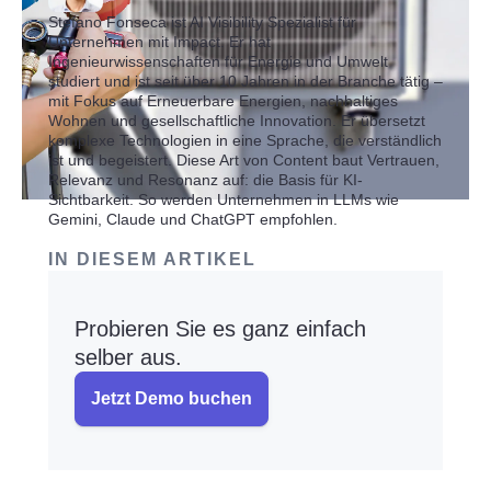
Stefano Fonseca ist AI Visibility Spezialist für
Unternehmen mit Impact. Er hat
Ingenieurwissenschaften für Energie und Umwelt
studiert und ist seit über 10 Jahren in der Branche tätig –
mit Fokus auf Erneuerbare Energien, nachhaltiges
Wohnen und gesellschaftliche Innovation. Er übersetzt
komplexe Technologien in eine Sprache, die verständlich
ist und begeistert. Diese Art von Content baut Vertrauen,
Relevanz und Resonanz auf: die Basis für KI-
Sichtbarkeit. So werden Unternehmen in LLMs wie
Gemini, Claude und ChatGPT empfohlen.
IN DIESEM ARTIKEL
Probieren Sie es ganz einfach
selber aus.
Jetzt Demo buchen