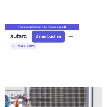
⭐ Neu: Kühllastrechner für Klimaanlagen.
Demo buchen
20
.
MAY
,
2025
Was ist das Kältemittel
R290?
VERFASST VON
Stefano Fonseca
Freelancer