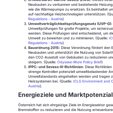
Neubauten zu verbannen und bestehende Heizungs
wie die Wärmepumpe zu ersetzen. Es beinhaltet 
auf nachhaltige Heiztechnologien unterstützen. (Qu
Regulations - Austria
)
Umweltverträglichkeitsprüfungsgesetz (UVP-G):
Umweltprüfungen für große Projekte, um sicherzus
werden. Diese Prüfungen sind entscheidend, um d
Umwelt zu bewerten und zu minimieren. (Quelle:
IC
Regulations - Austria
)
Bauordnung 2015:
Diese Verordnung fördert den E
Neubauten und unterstützt die Nutzung von Solarth
den CO2-Ausstoß von Gebäuden zu reduzieren und 
steigern. (Quelle:
Odyssee-Mure Policy Brief
)
IPPC- und Seveso-III-Richtlinien
: Diese Richtlinie
strenge Kontrollen potenziell umweltbelastender Anl
Umweltstandards eingehalten werden und tragen zu
Heizsystemen bei. (Quelle:
ICLG Environment and C
Austria
).
Energieziele und Marktpotenzial
Österreich hat sich ehrgeizige Ziele im Energiesektor ges
Brennstoffen zu reduzieren und die Nutzung erneuerbarer