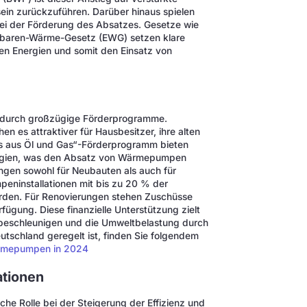
n zurückzuführen. Darüber hinaus spielen
bei der Förderung des Absatzes. Gesetze wie
rbaren-Wärme-Gesetz (EWG) setzen klare
en Energien und somit den Einsatz von
el durch großzügige Förderprogramme.
 es attraktiver für Hausbesitzer, ihre alten
s aus Öl und Gas“-Förderprogramm bieten
nergien, was den Absatz von Wärmepumpen
ngen sowohl für Neubauten als auch für
ninstallationen mit bis zu 20 % der
werden. Für Renovierungen stehen Zuschüsse
ügung. Diese finanzielle Unterstützung zielt
 beschleunigen und die Umweltbelastung durch
eutschland geregelt ist, finden Sie folgendem
ärmepumpen in 2024
ationen
che Rolle bei der Steigerung der Effizienz und