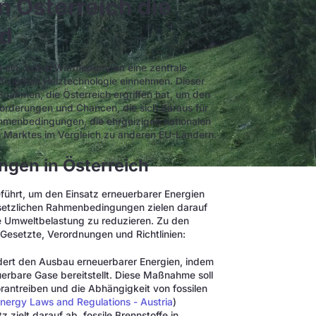
Österreich die
nd
de ein, wobei Wärmepumpen eine zentrale
ffizienten Heiztechnologie einnehmen. Dieser
ßnahmen, die Österreich ergriffen hat, um den
orderungen und Chancen, die sich daraus für
ahmenbedingungen, die ehrgeizigen nationalen
n Marktes im Vergleich zu anderen EU-Ländern.
gen in Österreich
eführt, um den Einsatz erneuerbarer Energien
gesetzlichen Rahmenbedingungen zielen darauf
ie Umweltbelastung zu reduzieren. Zu den
Gesetzte, Verordnungen und Richtlinien:
dert den Ausbau erneuerbarer Energien, indem
erbare Gase bereitstellt. Diese Maßnahme soll
rantreiben und die Abhängigkeit von fossilen
ergy Laws and Regulations - Austria
)
z zielt darauf ab, fossile Brennstoffe in