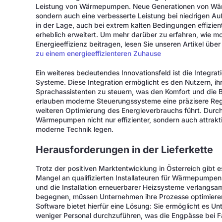
Leistung von Wärmepumpen. Neue Generationen von Wärm
sondern auch eine verbesserte Leistung bei niedrigen A
in der Lage, auch bei extrem kalten Bedingungen effizien
erheblich erweitert. Um mehr darüber zu erfahren, wie m
Energieeffizienz beitragen, lesen Sie unseren Artikel üb
zu einem energieeffizienteren Zuhause
Ein weiteres bedeutendes Innovationsfeld ist die Integ
Systeme. Diese Integration ermöglicht es den Nutzern, i
Sprachassistenten zu steuern, was den Komfort und die B
erlauben moderne Steuerungssysteme eine präzisere Regu
weiteren Optimierung des Energieverbrauchs führt. Durch
Wärmepumpen nicht nur effizienter, sondern auch attrakti
moderne Technik legen.
Herausforderungen in der Lieferkette
Trotz der positiven Marktentwicklung in Österreich gibt
Mangel an qualifizierten Installateuren für Wärmepump
und die Installation erneuerbarer Heizsysteme verlangs
begegnen, müssen Unternehmen ihre Prozesse optimieren u
Software bietet hierfür eine Lösung: Sie ermöglicht es Un
weniger Personal durchzuführen, was die Engpässe bei F