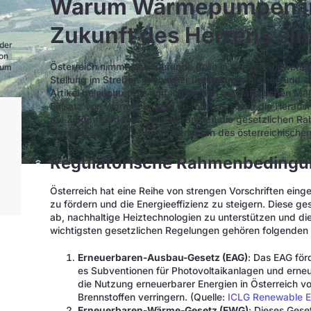
Warum Wärmepumpen in 
Zukunft des Heizens si
 der
ion
Österreich nimmt eine führende Rolle in der Energiewen
zum
Stellung im Streben nach einer umweltfreundlichen und e
Artikel beleuchtet die umfangreichen regulatorischen Ma
Einsatz von Wärmepumpen zu fördern, sowie die Herausf
die Zukunft ergeben. Wir betrachten die gesetzlichen R
Energieziele und die Besonderheiten des österreichische
Regulatorische Rahmenbedingun
Österreich hat eine Reihe von strengen Vorschriften eing
zu fördern und die Energieeffizienz zu steigern. Diese 
ab, nachhaltige Heiztechnologien zu unterstützen und d
wichtigsten gesetzlichen Regelungen gehören folgenden 
Erneuerbaren-Ausbau-Gesetz (EAG)
: Das EAG för
es Subventionen für Photovoltaikanlagen und erneu
die Nutzung erneuerbarer Energien in Österreich vo
Brennstoffen verringern. (Quelle:
ICLG Renewable En
Erneuerbaren-Wärme-Gesetz (EWG)
: Dieses Geset