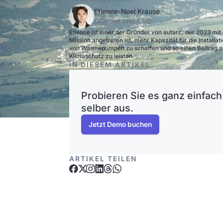
Etienne-Noel Krause
Gründer und CEO
Etienne ist einer der Gründer von autarc, der 2023 mit
Mission angetreten ist, mehr Kapazität für die Installat
von Wärmepumpen zu schaffen und so einen Beitrag 
Klimaschutz zu leisten.
IN DIESEM ARTIKEL
Probieren Sie es ganz einfach
selber aus.
Jetzt Demo buchen
ARTIKEL TEILEN