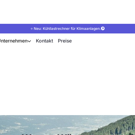
⭐ Neu: Kühllastrechner für Klimaanlagen.
Unternehmen
Kontakt
Preise
umpen in Österrei
Heizens sind