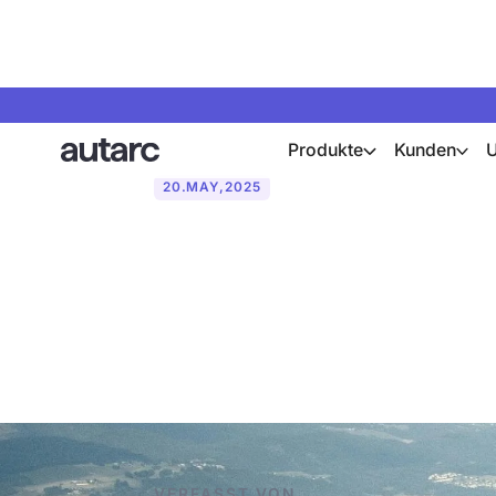
Produkte
Kunden
20
.
MAY
,
2025
Warum Wärmep
Zukunft des 
VERFASST VON