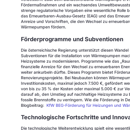
Fördermaßnahmen und ein wachsendes Umweltbewusstsei
strenge regulatorische Vorgaben eine wesentliche Rolle 
das Erneuerbaren-Ausbau-Gesetz (EAG) und das Erneue
Anreize und Vorschriften, die den Wechsel zu erneuerbar
Wärmepumpen fördern.
Förderprogramme und Subventionen
Die österreichische Regierung unterstützt diesen Wand
Subventionen für die Installation von Wärmepumpen machen
Heizsysteme zu modernisieren. Programme wie das „Rau
finanzielle Anreize für den Wechsel zu erneuerbaren E
weiter ankurbeln dürfte. Dieses Programm bietet Förderu
Renovierungsprojekte. Bei Neubauten können Wärmepumpe
Investitionskosten, maximal jedoch 7.500 €, gefördert 
von bis zu 35 % der Kosten oder maximal 5.000 € zur Verf
darauf ab, den Umstieg auf nachhaltige Heizsysteme zu
fossile Brennstoffe zu verringern. Wie die Förderung in D
Blogbeitrag:
KfW BEG-Förderung für Heizungen und W
Technologische Fortschritte und Innov
Die technologische Weiterentwicklung spielt eine wesentli