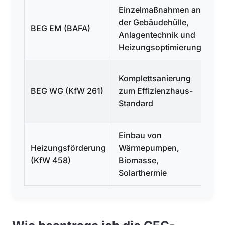
Einzelmaßnahmen an
Zu
der Gebäudehülle,
bi
BEG EM (BAFA)
Anlagentechnik und
fö
Heizungsoptimierung
Ko
Zi
Komplettsanierung
bi
BEG WG (KfW 261)
zum Effizienzhaus-
Ti
Standard
bi
Einbau von
Gr
Heizungsförderung
Wärmepumpen,
30
(KfW 458)
Biomasse,
ma
Solarthermie