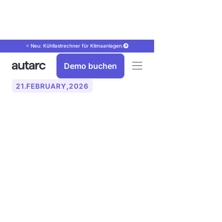
⭐ Neu: Kühllastrechner für Klimaanlagen.
Demo buchen
21
.
FEBRUARY
,
2026
Gebäudeenergiegesetz
und
Gebäudemodernisierungsges
Anforderungen,
Änderungen und
Auswirkungen für
Handwerker