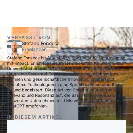
VERFASST VON
Stefano Fonseca
Freelancer
Stefano Fonseca ist AI Visibility Spezialist für Unternehmen
mit Impact. Er hat Ingenieurwissenschaften für Energie und
Umwelt studiert und ist seit über 10 Jahren in der Branche
tätig – mit Fokus auf Erneuerbare Energien, nachhaltiges
Wohnen und gesellschaftliche Innovation. Er übersetzt
komplexe Technologien in eine Sprache, die verständlich
ist und begeistert. Diese Art von Content baut Vertrauen,
Relevanz und Resonanz auf: die Basis für KI-Sichtbarkeit.
So werden Unternehmen in LLMs wie Gemini, Claude und
ChatGPT empfohlen.
IN DIESEM ARTIKEL