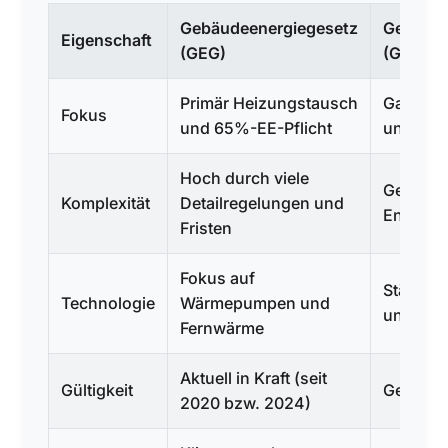
Gebäudeenergiegesetz
Gebäude
Eigenschaft
(GEG)
(GMG)
Primär Heizungstausch
Ganzhei
Fokus
und 65%-EE-Pflicht
und Hül
Hoch durch viele
Geplant
Komplexität
Detailregelungen und
Entbürok
Fristen
Fokus auf
Stärkere
Technologie
Wärmepumpen und
und Flexi
Fernwärme
Aktuell in Kraft (seit
Gültigkeit
Geplant
2020 bzw. 2024)