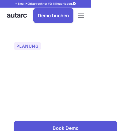
⭐ Neu: Kühllastrechner für Klimaanlagen.
Demo buchen
PLANUNG
Mit LiDAR-Scan
vereinfacht Daten
erfassen
Erfassen Sie Raumgeometrien
automatisch mit dem iPhone oder iPad.
Heizlastberechnung und hydraulischer
Abgleich in nur 15 Minuten. Keine
Messgeräte notwendig.
Book Demo