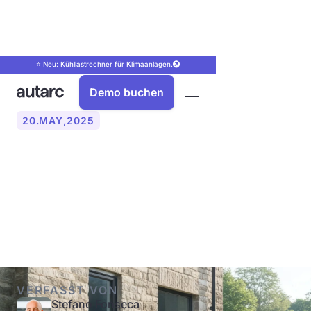
⭐ Neu: Kühllastrechner für Klimaanlagen.
Demo buchen
20
.
MAY
,
2025
Wie weit muss die
Wärmepumpe vom
Nachbarn entfernt sein?
VERFASST VON
Stefano Fonseca