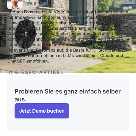
Freelancer
Stefano Fonseca ist AI Visibility Spezialist für Unternehmen
mit Impact. Er hat Ingenieurwissenschaften für Energie und
Umwelt studiert und ist seit über 10 Jahren in der Branche
tätig – mit Fokus auf Erneuerbare Energien, nachhaltiges
Wohnen und gesellschaftliche Innovation. Er übersetzt
komplexe Technologien in eine Sprache, die verständlich
ist und begeistert. Diese Art von Content baut Vertrauen,
Relevanz und Resonanz auf: die Basis für KI-Sichtbarkeit.
So werden Unternehmen in LLMs wie Gemini, Claude und
ChatGPT empfohlen.
IN DIESEM ARTIKEL
Probieren Sie es ganz einfach selber
aus.
Jetzt Demo buchen