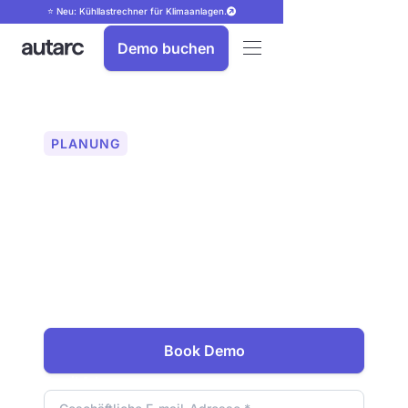
⭐ Neu: Kühllastrechner für Klimaanlagen.
Demo buchen
PLANUNG
Grundriss-Editor
Visualisieren und individualisieren Sie
Ihr Projekt präzise. Mit dem Grundriss-
Editor können Sie das automatisch
generierte 2D-Layout mit wenigen
Klicks anpassen – basierend auf Ihrem
3D-LiDAR-Scan.
Book Demo
Email Adresse