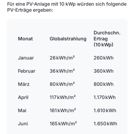
Für eine PV-Anlage mit 10 kWp würden sich folgende
PV-Erträge ergeben:
Durchschn.
Monat
Globalstrahlung
Ertrag
(10 kWp)
Januar
26 kWh/m²
260 kWh
Februar
36 kWh/m²
360 kWh
März
80 kWh/m²
800 kWh
April
117 kWh/m²
1.170 kWh
Mai
161 kWh/m²
1.610 kWh
Juni
165 kWh/m²
1.650 kWh