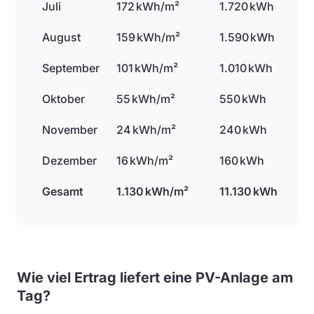
Juli
172 kWh/m²
1.720 kWh
August
159 kWh/m²
1.590 kWh
September
101 kWh/m²
1.010 kWh
Oktober
55 kWh/m²
550 kWh
November
24 kWh/m²
240 kWh
Dezember
16 kWh/m²
160 kWh
Gesamt
1.130 kWh/m²
11.130 kWh
Wie viel Ertrag liefert eine PV-Anlage am
Tag?