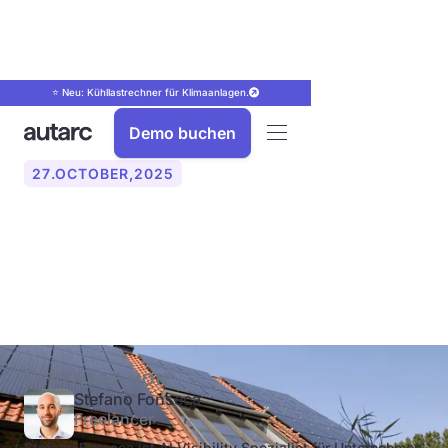
⭐ Neu: Kühllastrechner für Klimaanlagen.
Demo buchen
27
.
OCTOBER
,
2025
Wie viel Ertrag erzeugt eine
PV-Anlage?
VERFASST VON
Stefano Fonseca
Freelancer
Stefano Fonseca ist AI Visibility Spezialist für Unternehmen