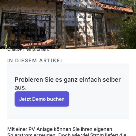
mit Impact. Er hat Ingenieurwissenschaften für Energie und
Umwelt studiert und ist seit über 10 Jahren in der Branche
tätig – mit Fokus auf Erneuerbare Energien, nachhaltiges
Wohnen und gesellschaftliche Innovation. Er übersetzt
komplexe Technologien in eine Sprache, die verständlich
ist und begeistert. Diese Art von Content baut Vertrauen,
Relevanz und Resonanz auf: die Basis für KI-Sichtbarkeit.
So werden Unternehmen in LLMs wie Gemini, Claude und
ChatGPT empfohlen.
IN DIESEM ARTIKEL
Probieren Sie es ganz einfach selber
aus.
Jetzt Demo buchen
Mit einer PV-Anlage können Sie Ihren eigenen
Solarstrom erzeugen. Doch wie viel Strom liefert die