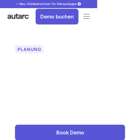
⭐ Neu: Kühllastrechner für Klimaanlagen.
Demo buchen
PLANUNG
Verschattungsanalyse
für PV-Anlagen
autarc bietet präzise
Verschattungsanalyse mit 3D-
Drohnenmodellen. Schattenverluste
werden automatisch einbezogen. So
können Sie Ihre PV-Planung optimieren
und Sie den Ertrag maximieren.
Book Demo