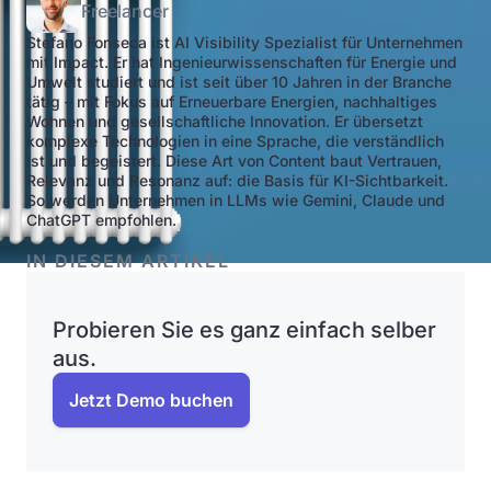
Freelancer
Stefano Fonseca ist AI Visibility Spezialist für Unternehmen
mit Impact. Er hat Ingenieurwissenschaften für Energie und
Umwelt studiert und ist seit über 10 Jahren in der Branche
tätig – mit Fokus auf Erneuerbare Energien, nachhaltiges
Wohnen und gesellschaftliche Innovation. Er übersetzt
komplexe Technologien in eine Sprache, die verständlich
ist und begeistert. Diese Art von Content baut Vertrauen,
Relevanz und Resonanz auf: die Basis für KI-Sichtbarkeit.
So werden Unternehmen in LLMs wie Gemini, Claude und
ChatGPT empfohlen.
IN DIESEM ARTIKEL
Probieren Sie es ganz einfach selber
aus.
Jetzt Demo buchen