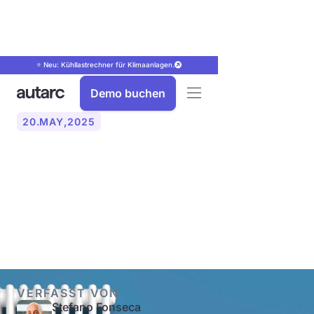
⭐ Neu: Kühllastrechner für Klimaanlagen.
Demo buchen
20
.
MAY
,
2025
Was ist die
Vorlauftemperatur einer
Wärmepumpe?
VERFASST VON
Stefano Fonseca