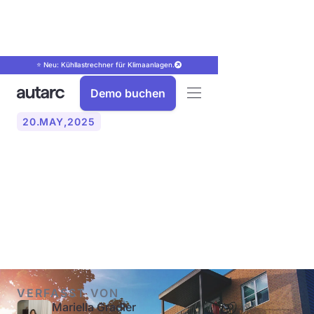
⭐ Neu: Kühllastrechner für Klimaanlagen.
Demo buchen
20
.
MAY
,
2025
Wärmepumpen im
Mehrfamilienhaus, wie
funktioniert das?
VERFASST VON
Mariella Gradler