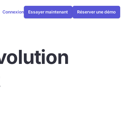
Connexion
Essayer maintenant
Réserver une démo
volution
t