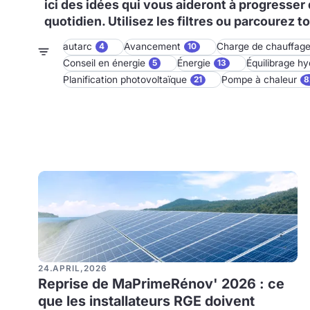
ici des idées qui vous aideront à progresser 
quotidien. Utilisez les filtres ou parcourez to
autarc
Avancement
Charge de chauffage
4
10
Conseil en énergie
Énergie
Équilibrage hy
5
13
Planification photovoltaïque
Pompe à chaleur
21
8
24
.
APRIL
,
2026
Reprise de MaPrimeRénov' 2026 : ce
que les installateurs RGE doivent