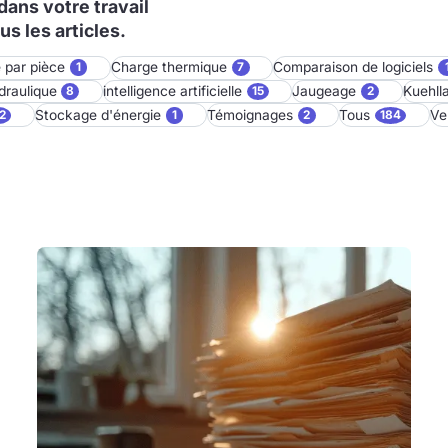
dans votre travail
us les articles.
 par pièce
Charge thermique
Comparaison de logiciels
1
7
draulique
intelligence artificielle
Jaugeage
Kuehll
8
15
2
Stockage d'énergie
Témoignages
Tous
Ve
2
1
2
184