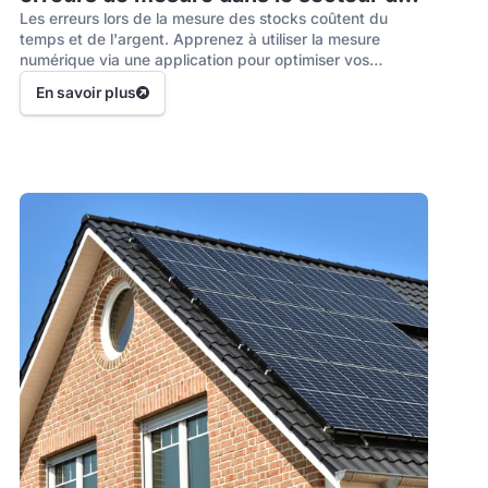
l'artisanat
Les erreurs lors de la mesure des stocks coûtent du
temps et de l'argent. Apprenez à utiliser la mesure
numérique via une application pour optimiser vos
processus, éviter les erreurs et les documenter de
En savoir plus
manière juridiquement sécurisée.