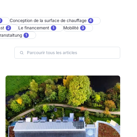
Conception de la surface de chauffage
1
4
ast
Le financement
Mobilité
2
1
3
ranstaltung
1