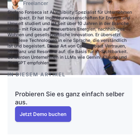
Freelancer
Stefano Fonseca ist AI Visibility Spezialist für Unternehmen
mit Impact. Er hat Ingenieurwissenschaften für Energie und
Umwelt studiert und ist seit über 10 Jahren in der Branche
tätig – mit Fokus auf Erneuerbare Energien, nachhaltiges
Wohnen und gesellschaftliche Innovation. Er übersetzt
komplexe Technologien in eine Sprache, die verständlich
ist und begeistert. Diese Art von Content baut Vertrauen,
Relevanz und Resonanz auf: die Basis für KI-Sichtbarkeit.
So werden Unternehmen in LLMs wie Gemini, Claude und
ChatGPT empfohlen.
IN DIESEM ARTIKEL
Probieren Sie es ganz einfach selber
aus.
Jetzt Demo buchen