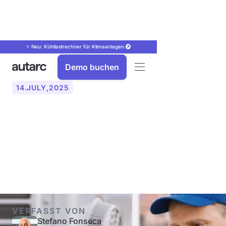
⭐ Neu: Kühllastrechner für Klimaanlagen.
Demo buchen
14
.
JULY
,
2025
Heizkurve der
Wärmepumpe richtig
einstellen: So geht’s!
VERFASST VON
Stefano Fonseca