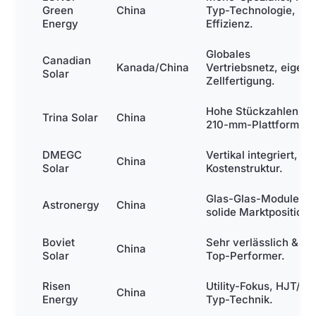
Green
China
Typ-Technologie, ho
Energy
Effizienz.
Globales
Canadian
Kanada/China
Vertriebsnetz, eigene
Solar
Zellfertigung.
Hohe Stückzahlen,
Trina Solar
China
210-mm-Plattform.
DMEGC
Vertikal integriert, gu
China
Solar
Kostenstruktur.
Glas-Glas-Module,
Astronergy
China
solide Marktposition.
Boviet
Sehr verlässlich &
China
Solar
Top-Performer.
Risen
Utility-Fokus, HJT/N-
China
Energy
Typ-Technik.