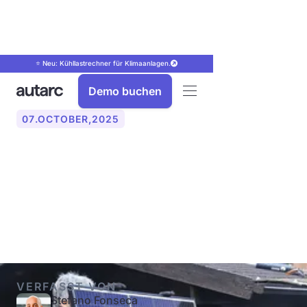
⭐ Neu: Kühllastrechner für Klimaanlagen.
Demo buchen
07
.
OCTOBER
,
2025
Die 19 wichtigsten
Hersteller von PV-Modulen
weltweit & in Deutschland
VERFASST VON
Stefano Fonseca