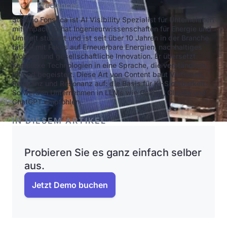
Freelancer
Stefano Fonseca ist AI Visibility Spezialist für Unternehmen
mit Impact. Er hat Ingenieurwissenschaften für Energie und
Umwelt studiert und ist seit über 10 Jahren in der Branche
tätig – mit Fokus auf Erneuerbare Energien, nachhaltiges
Wohnen und gesellschaftliche Innovation. Er übersetzt
komplexe Technologien in eine Sprache, die verständlich
ist und begeistert. Diese Art von Content baut Vertrauen,
Relevanz und Resonanz auf: die Basis für KI-Sichtbarkeit.
So werden Unternehmen in LLMs wie Gemini, Claude und
ChatGPT empfohlen.
IN DIESEM ARTIKEL
Probieren Sie es ganz einfach selber
aus.
Jetzt Demo buchen