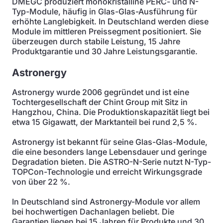
DMEGC produziert monokristalline PERC- und N-
Typ-Module, häufig in Glas-Glas-Ausführung für
erhöhte Langlebigkeit. In Deutschland werden diese
Module im mittleren Preissegment positioniert. Sie
überzeugen durch stabile Leistung, 15 Jahre
Produktgarantie und 30 Jahre Leistungsgarantie.
Astronergy
Astronergy wurde 2006 gegründet und ist eine
Tochtergesellschaft der Chint Group mit Sitz in
Hangzhou, China. Die Produktionskapazität liegt bei
etwa 15 Gigawatt, der Marktanteil bei rund 2,5 %.
Astronergy ist bekannt für seine Glas-Glas-Module,
die eine besonders lange Lebensdauer und geringe
Degradation bieten. Die ASTRO-N-Serie nutzt N-Typ-
TOPCon-Technologie und erreicht Wirkungsgrade
von über 22 %.
In Deutschland sind Astronergy-Module vor allem
bei hochwertigen Dachanlagen beliebt. Die
Garantien liegen bei 15 Jahren für Produkte und 30