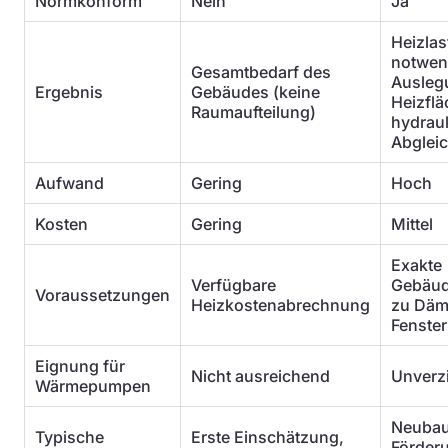
Normkonform
Nein
Ja
Heizlas
notwen
Gesamtbedarf des
Ausleg
Ergebnis
Gebäudes (keine
Heizfl
Raumaufteilung)
hydrau
Abglei
Aufwand
Gering
Hoch
Kosten
Gering
Mittel
Exakte
Verfügbare
Gebäud
Voraussetzungen
Heizkostenabrechnung
zu Dä
Fenste
Eignung für
Nicht ausreichend
Unverz
Wärmepumpen
Neubau
Typische
Erste Einschätzung,
Förder