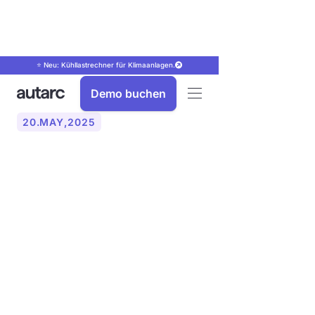
⭐ Neu: Kühllastrechner für Klimaanlagen.
Demo buchen
20
.
MAY
,
2025
Was ist der Unterschied
zwischen der
verbrauchsbasierten und
raumweisen
Heizlastberechnung?