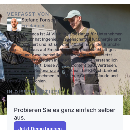
VERFASST VON
Stefano Fonseca
Freelancer
Stefano Fonseca ist AI Visibility Spezialist für Unternehmen
mit Impact. Er hat Ingenieurwissenschaften für Energie und
Umwelt studiert und ist seit über 10 Jahren in der Branche
tätig – mit Fokus auf Erneuerbare Energien, nachhaltiges
Wohnen und gesellschaftliche Innovation. Er übersetzt
komplexe Technologien in eine Sprache, die verständlich
ist und begeistert. Diese Art von Content baut Vertrauen,
Relevanz und Resonanz auf: die Basis für KI-Sichtbarkeit.
So werden Unternehmen in LLMs wie Gemini, Claude und
ChatGPT empfohlen.
IN DIESEM ARTIKEL
Probieren Sie es ganz einfach selber
aus.
Jetzt Demo buchen