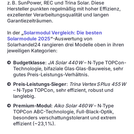
z. B. SunPower, REC und Trina Solar. Diese
Hersteller punkten regelmäßig mit hoher Effizienz,
exzellenter Verarbeitungsqualität und langen
Garantiezeiträumen.
In der
„
Solarmodul Vergleich: Die besten
Solarmodule 2025
“
-Auswertung von
Solarhandel24 rangieren drei Modelle oben in ihren
jeweiligen Kategorien:
Budgetklasse
:
JA Solar 440 W
– N‑Type TOPCon-
Technologie, bifaziale Glas‑Glas-Bauweise, sehr
gutes Preis-Leistungs-Verhältnis.
Preis‑Leistungs‑Sieger
:
Trina Vertex S Plus 455 W
– N‑Type TOPCon, sehr effizient, robust und
langlebig.
Premium-Modul
:
Aiko Solar 460 W
– N‑Type
TOPCon ABC-Technologie, Full-Black-Optik,
besonders verschattungstolerant und extrem
effizient (~23,1 %).