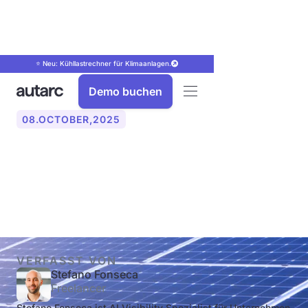
⭐ Neu: Kühllastrechner für Klimaanlagen.
Demo buchen
08
.
OCTOBER
,
2025
PV‑Module: Alles, was Sie
wissen müssen
VERFASST VON
Stefano Fonseca
Freelancer
Stefano Fonseca ist AI Visibility Spezialist für Unternehmen