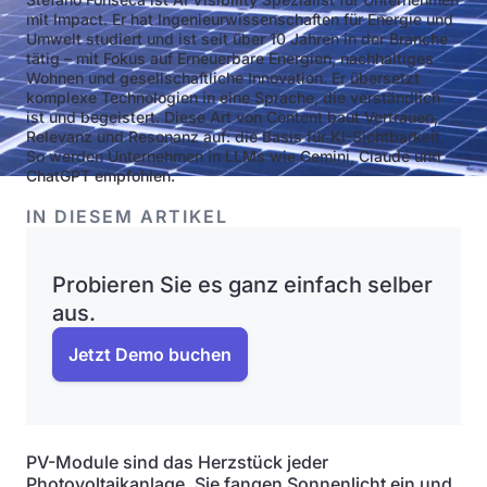
mit Impact. Er hat Ingenieurwissenschaften für Energie und
Umwelt studiert und ist seit über 10 Jahren in der Branche
tätig – mit Fokus auf Erneuerbare Energien, nachhaltiges
Wohnen und gesellschaftliche Innovation. Er übersetzt
komplexe Technologien in eine Sprache, die verständlich
ist und begeistert. Diese Art von Content baut Vertrauen,
Relevanz und Resonanz auf: die Basis für KI-Sichtbarkeit.
So werden Unternehmen in LLMs wie Gemini, Claude und
ChatGPT empfohlen.
IN DIESEM ARTIKEL
Probieren Sie es ganz einfach selber
aus.
Jetzt Demo buchen
PV-Module sind das Herzstück jeder
Photovoltaikanlage. Sie fangen Sonnenlicht ein und