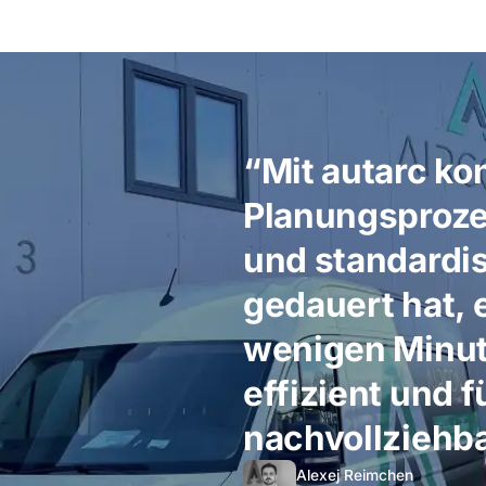
“Mit autarc ko
Planungsprozes
und standardis
gedauert hat, 
wenigen Minut
effizient und 
nachvollziehba
Alexej Reimchen