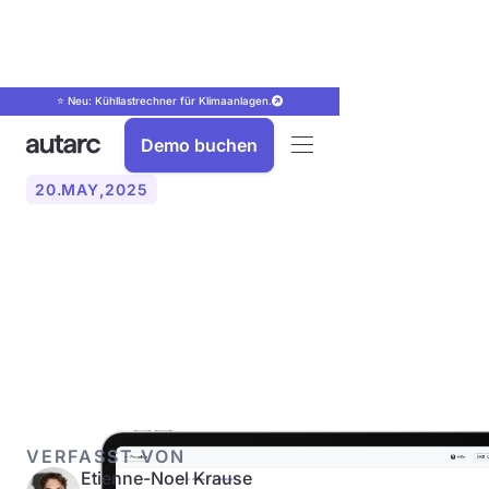
⭐ Neu: Kühllastrechner für Klimaanlagen.
Demo buchen
20
.
MAY
,
2025
Unsere iPad App mit 3D-
Scan und künstlicher
Intelligenz ist da!
VERFASST VON
Etienne-Noel Krause