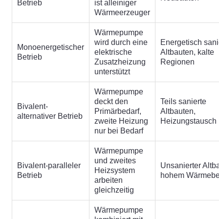
Betrieb
ist alleiniger
Wärmeerzeuger
Wärmepumpe
wird durch eine
Energetisch sani
Monoenergetischer
elektrische
Altbauten, kalte
Betrieb
Zusatzheizung
Regionen
unterstützt
Wärmepumpe
deckt den
Teils sanierte
Bivalent-
Primärbedarf,
Altbauten,
alternativer Betrieb
zweite Heizung
Heizungstausch
nur bei Bedarf
Wärmepumpe
und zweites
Bivalent-paralleler
Unsanierter Altb
Heizsystem
Betrieb
hohem Wärmebe
arbeiten
gleichzeitig
Wärmepumpe