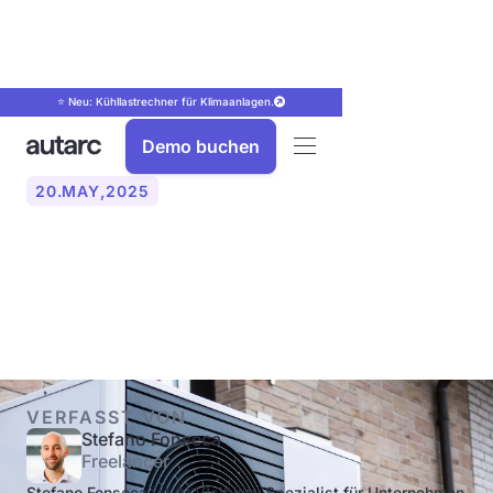
⭐ Neu: Kühllastrechner für Klimaanlagen.
Demo buchen
20
.
MAY
,
2025
Welche Betriebsweisen
gibt es bei Wärmepumpen?
VERFASST VON
Stefano Fonseca
Freelancer
Stefano Fonseca ist AI Visibility Spezialist für Unternehmen