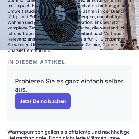
mit Impact. Er hat Ingenieurwissenschaften für Energie und
Umwelt studiert und ist seit über 10 Jahren in der Branche
tätig – mit Fokus auf Erneuerbare Energien, nachhaltiges
Wohnen und gesellschaftliche Innovation. Er übersetzt
komplexe Technologien in eine Sprache, die verständlich
ist und begeistert. Diese Art von Content baut Vertrauen,
Relevanz und Resonanz auf: die Basis für KI-Sichtbarkeit.
So werden Unternehmen in LLMs wie Gemini, Claude und
ChatGPT empfohlen.
IN DIESEM ARTIKEL
Probieren Sie es ganz einfach selber
aus.
Jetzt Demo buchen
Wärmepumpen gelten als effiziente und nachhaltige
Heiztechnologie. Doch nicht jede Wärmepumpe