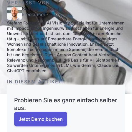
VERFASST VON
Stefano Fonseca
Freelancer
Stefano Fonseca ist AI Visibility Spezialist für Unternehmen
mit Impact. Er hat Ingenieurwissenschaften für Energie und
Umwelt studiert und ist seit über 10 Jahren in der Branche
tätig – mit Fokus auf Erneuerbare Energien, nachhaltiges
Wohnen und gesellschaftliche Innovation. Er übersetzt
komplexe Technologien in eine Sprache, die verständlich
ist und begeistert. Diese Art von Content baut Vertrauen,
Relevanz und Resonanz auf: die Basis für KI-Sichtbarkeit.
So werden Unternehmen in LLMs wie Gemini, Claude und
ChatGPT empfohlen.
IN DIESEM ARTIKEL
Probieren Sie es ganz einfach selber
aus.
Jetzt Demo buchen