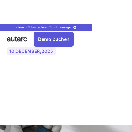
⭐ Neu: Kühllastrechner für Klimaanlagen.
Demo buchen
10
.
DECEMBER
,
2025
Verpasste Notdienst-
Anrufe im Handwerk:
Risiken, Kosten und digitale
Lösungen