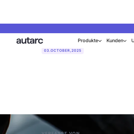
Produkte
Kunden
03
.
OCTOBER
,
2025
Aufdach- oder
besser?
VERFASST VON