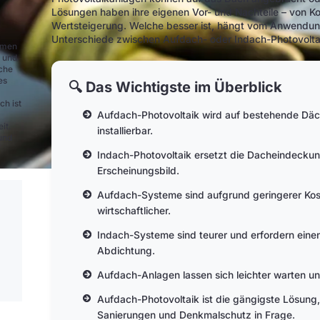
Lösungen haben ihre eigenen Vor- und Nachteile – von Kos
Wertsteigerung. Welche besser ist, hängt vom Anwendungsf
Unterschiede zwischen Aufdach- oder Indach-Photovolta
ehmen
e und
nche
es
🔍 Das Wichtigste im Überblick
ch ist
Aufdach-Photovoltaik wird auf bestehende Däche
it.
installierbar.
und
Indach-Photovoltaik ersetzt die Dacheindeckung 
Erscheinungsbild.
Aufdach-Systeme sind aufgrund geringerer Kos
wirtschaftlicher.
Indach-Systeme sind teurer und erfordern ei
Abdichtung.
Aufdach-Anlagen lassen sich leichter warten u
Aufdach-Photovoltaik ist die gängigste Lösung
Sanierungen und Denkmalschutz in Frage.