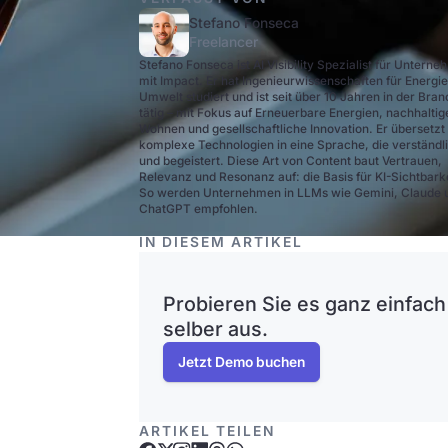
Stefano Fonseca
Freelancer
Stefano Fonseca ist AI Visibility Spezialist für Untern
mit Impact. Er hat Ingenieurwissenschaften für Energi
Umwelt studiert und ist seit über 10 Jahren in der Bra
tätig – mit Fokus auf Erneuerbare Energien, nachhaltig
Wohnen und gesellschaftliche Innovation. Er übersetzt
komplexe Technologien in eine Sprache, die verständli
und begeistert. Diese Art von Content baut Vertrauen,
Relevanz und Resonanz auf: die Basis für KI-Sichtbarke
So werden Unternehmen in LLMs wie Gemini, Claude 
ChatGPT empfohlen.
IN DIESEM ARTIKEL
Probieren Sie es ganz einfach
selber aus.
Jetzt Demo buchen
ARTIKEL TEILEN