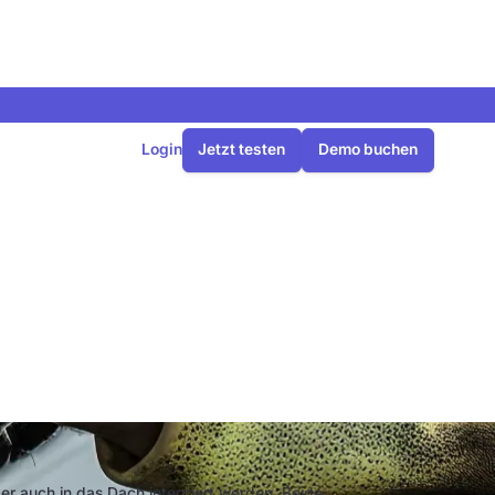
Login
Jetzt testen
Demo buchen
k: was ist
r auch in das Dach integriert werden. Beide