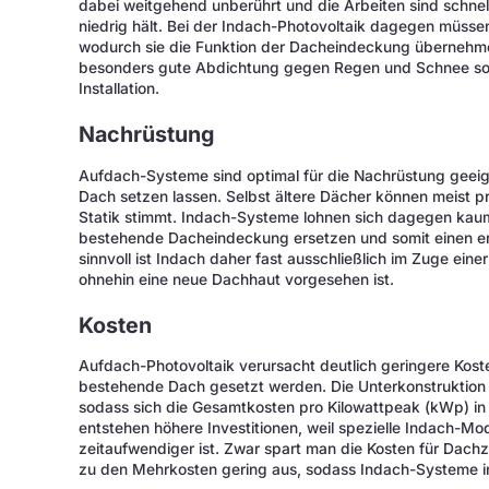
dabei weitgehend unberührt und die Arbeiten sind schnell
niedrig hält. Bei der Indach-Photovoltaik dagegen müssen
wodurch sie die Funktion der Dacheindeckung übernehmen
besonders gute Abdichtung gegen Regen und Schnee sow
Installation.
Nachrüstung
Aufdach-Systeme sind optimal für die Nachrüstung geeign
Dach setzen lassen. Selbst ältere Dächer können meist p
Statik stimmt. Indach-Systeme lohnen sich dagegen kaum 
bestehende Dacheindeckung ersetzen und somit einen erhe
sinnvoll ist Indach daher fast ausschließlich im Zuge e
ohnehin eine neue Dachhaut vorgesehen ist.
Kosten
Aufdach-Photovoltaik verursacht deutlich geringere Koste
bestehende Dach gesetzt werden. Die Unterkonstruktion 
sodass sich die Gesamtkosten pro Kilowattpeak (kWp) in 
entstehen höhere Investitionen, weil spezielle Indach-M
zeitaufwendiger ist. Zwar spart man die Kosten für Dachzi
zu den Mehrkosten gering aus, sodass Indach-Systeme in