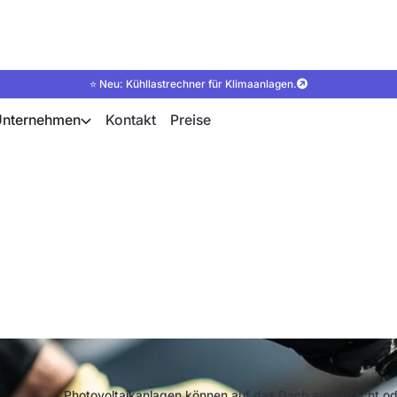
⭐ Neu: Kühllastrechner für Klimaanlagen.
Unternehmen
Kontakt
Preise
 Indach-Photovoltai
Photovoltaikanlagen können auf das Dach angebracht ode