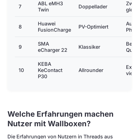
ABL eMH3
Zwei
7
Doppellader
Twin
gleic
Huawei
Auto
8
PV-Optimiert
FusionCharge
Phas
SMA
Bewä
9
Klassiker
eCharger 22
Quali
KEBA
Extre
10
KeContact
Allrounder
vielse
P30
Welche Erfahrungen machen
Nutzer mit Wallboxen?
Die Erfahrungen von Nutzern in Threads aus