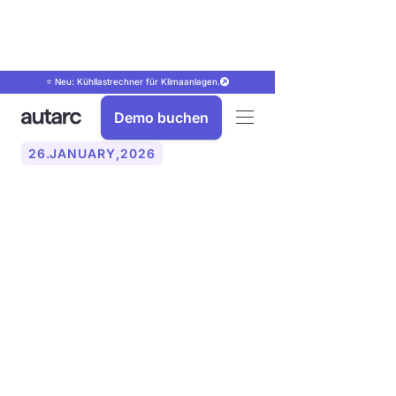
⭐ Neu: Kühllastrechner für Klimaanlagen.
Demo buchen
26
.
JANUARY
,
2026
Wallbox verstehen und
installieren:
Funktionsweise,
Installation und Best
Practices für Installateure