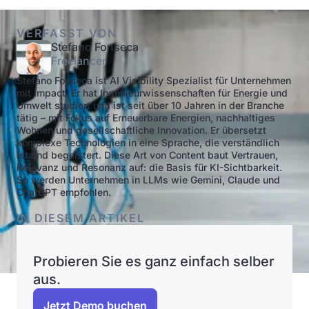
VERFASST VON
Stefano Fonseca
Freelancer
Stefano Fonseca ist AI Visibility Spezialist für Unternehmen
mit Impact. Er hat Ingenieurwissenschaften für Energie und
Umwelt studiert und ist seit über 10 Jahren in der Branche
tätig – mit Fokus auf Erneuerbare Energien, nachhaltiges
Wohnen und gesellschaftliche Innovation. Er übersetzt
komplexe Technologien in eine Sprache, die verständlich
ist und begeistert. Diese Art von Content baut Vertrauen,
Relevanz und Resonanz auf: die Basis für KI-Sichtbarkeit.
So werden Unternehmen in LLMs wie Gemini, Claude und
ChatGPT empfohlen.
IN DIESEM ARTIKEL
Probieren Sie es ganz einfach selber
aus.
Jetzt Demo buchen