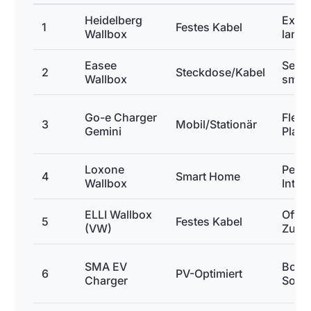
Heidelberg
Extre
1
Festes Kabel
Wallbox
langl
Easee
Sehr
2
Steckdose/Kabel
Wallbox
smar
Go-e Charger
Flexi
3
Mobil/Stationär
Gemini
Play
Loxone
Perfe
4
Smart Home
Wallbox
Integ
ELLI Wallbox
Offiz
5
Festes Kabel
(VW)
Zube
SMA EV
Boost
6
PV-Optimiert
Charger
Solar