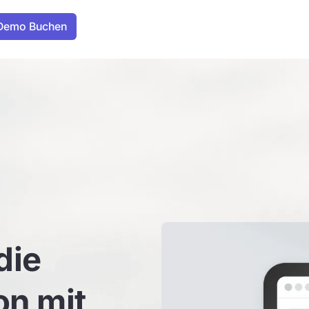
die
n mit