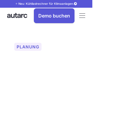
⭐ Neu: Kühllastrechner für Klimaanlagen.
Demo buchen
PLANUNG
Heizlastberechnung
nach DIN EN 12831 – KI-
gestützt, präzise,
normkonform
Manuelle Heizlastberechnungen kosten
Zeit und sind fehleranfällig. autarc
vereinfacht den Prozess mit KI und
LiDAR-Technologie – für schnelle,
präzise Ergebnisse und effizientere