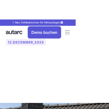
⭐ Neu: Kühllastrechner für Klimaanlagen.
Demo buchen
12
.
DECEMBER
,
2025
Warmwasser mit
Photovoltaik oder
Solarthermie: Was lohnt
sich mehr?