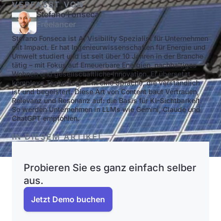
VERFASST VON
Stefano Fonseca
Freelancer
Stefano Fonseca ist AI Visibility Spezialist für Unternehmen
mit Impact. Er hat Ingenieurwissenschaften für Energie und
Umwelt studiert und ist seit über 10 Jahren in der Branche
tätig – mit Fokus auf Erneuerbare Energien, nachhaltiges
Wohnen und gesellschaftliche Innovation. Er übersetzt
komplexe Technologien in eine Sprache, die verständlich
ist und begeistert. Diese Art von Content baut Vertrauen,
Relevanz und Resonanz auf: die Basis für KI-Sichtbarkeit.
So werden Unternehmen in LLMs wie Gemini, Claude und
ChatGPT empfohlen.
IN DIESEM ARTIKEL
Probieren Sie es ganz einfach selber
aus.
Jetzt Demo buchen