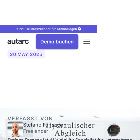
⭐ Neu: Kühllastrechner für Klimaanlagen.
Demo buchen
20
.
MAY
,
2025
Warum ist der hydraulische
Abgleich Pflicht?
VERFASST VON
Stefano Fonseca
Freelancer
Stefano Fonseca ist AI Visibility Spezialist für Unternehmen