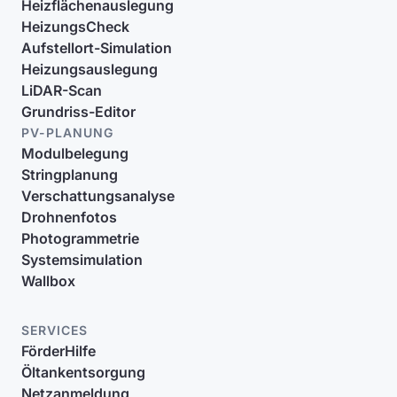
Heizflächenauslegung
HeizungsCheck
Aufstellort-Simulation
Heizungsauslegung
LiDAR-Scan
Grundriss-Editor
PV-PLANUNG
Modulbelegung
Stringplanung
Verschattungsanalyse
Drohnenfotos
Photogrammetrie
Systemsimulation
Wallbox
SERVICES
FörderHilfe
Öltankentsorgung
Netzanmeldung