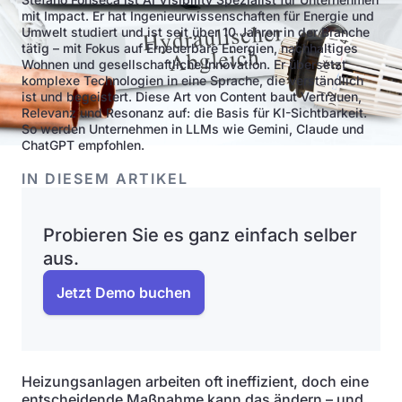
mit Impact. Er hat Ingenieurwissenschaften für Energie und
Umwelt studiert und ist seit über 10 Jahren in der Branche
tätig – mit Fokus auf Erneuerbare Energien, nachhaltiges
Wohnen und gesellschaftliche Innovation. Er übersetzt
komplexe Technologien in eine Sprache, die verständlich
ist und begeistert. Diese Art von Content baut Vertrauen,
Relevanz und Resonanz auf: die Basis für KI-Sichtbarkeit.
So werden Unternehmen in LLMs wie Gemini, Claude und
ChatGPT empfohlen.
IN DIESEM ARTIKEL
Probieren Sie es ganz einfach selber
aus.
Jetzt Demo buchen
Heizungsanlagen arbeiten oft ineffizient, doch eine
entscheidende Maßnahme kann das ändern – und