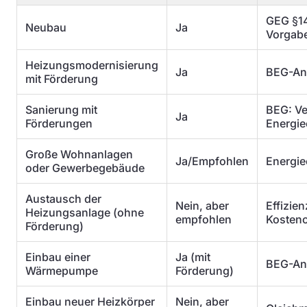
GEG §14
Neubau
Ja
Vorgab
Heizungsmodernisierung
Ja
BEG-An
mit Förderung
Sanierung mit
BEG: Ve
Ja
Förderungen
Energie
Große Wohnanlagen
Ja/Empfohlen
Energie
oder Gewerbegebäude
Austausch der
Nein, aber
Effizie
Heizungsanlage (ohne
empfohlen
Kosteno
Förderung)
Einbau einer
Ja (mit
BEG-An
Wärmepumpe
Förderung)
Einbau neuer Heizkörper
Nein, aber