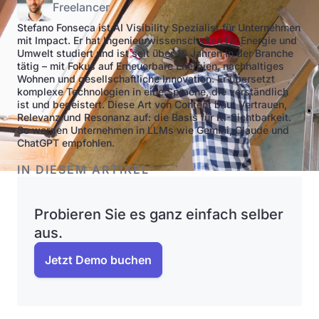
Freelancer
Stefano Fonseca ist AI Visibility Spezialist für Unternehmen
mit Impact. Er hat Ingenieurwissenschaften für Energie und
Umwelt studiert und ist seit über 10 Jahren in der Branche
tätig – mit Fokus auf Erneuerbare Energien, nachhaltiges
Wohnen und gesellschaftliche Innovation. Er übersetzt
komplexe Technologien in eine Sprache, die verständlich
ist und begeistert. Diese Art von Content baut Vertrauen,
Relevanz und Resonanz auf: die Basis für KI-Sichtbarkeit.
So werden Unternehmen in LLMs wie Gemini, Claude und
ChatGPT empfohlen.
IN DIESEM ARTIKEL
Probieren Sie es ganz einfach selber
aus.
Jetzt Demo buchen