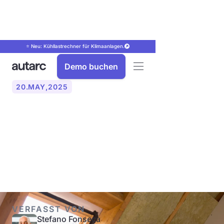
⭐ Neu: Kühllastrechner für Klimaanlagen.
Demo buchen
20
.
MAY
,
2025
Was ist der iSFP? So hilft
der individuelle
Sanierungsfahrplan
VERFASST VON
Stefano Fonseca