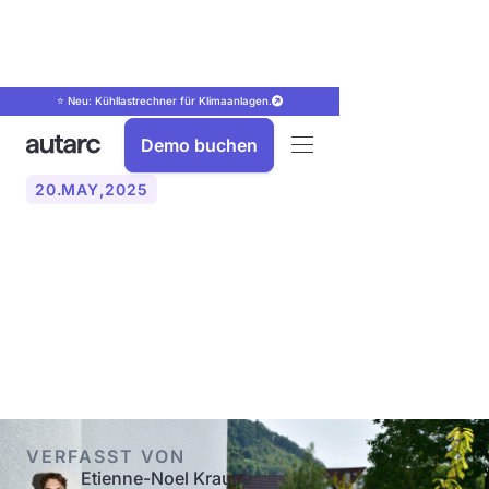
⭐ Neu: Kühllastrechner für Klimaanlagen.
Demo buchen
20
.
MAY
,
2025
Wärmepumpen: Vor- und
Nachteile für
Eigenheimbesitzer
VERFASST VON
Etienne-Noel Krause