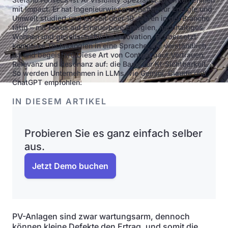
mit Impact. Er hat Ingenieurwissenschaften für Energie und
Umwelt studiert und ist seit über 10 Jahren in der Branche
tätig – mit Fokus auf Erneuerbare Energien, nachhaltiges
Wohnen und gesellschaftliche Innovation. Er übersetzt
komplexe Technologien in eine Sprache, die verständlich
ist und begeistert. Diese Art von Content baut Vertrauen,
Relevanz und Resonanz auf: die Basis für KI-Sichtbarkeit.
So werden Unternehmen in LLMs wie Gemini, Claude und
ChatGPT empfohlen.
IN DIESEM ARTIKEL
Probieren Sie es ganz einfach selber
aus.
Jetzt Demo buchen
PV-Anlagen sind zwar wartungsarm, dennoch
können kleine Defekte den Ertrag, und somit die