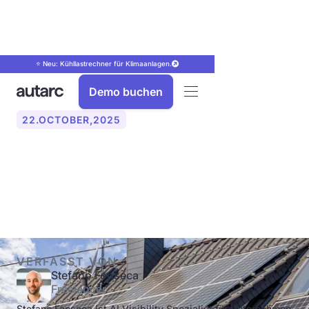
⭐ Neu: Kühllastrechner für Klimaanlagen.
Demo buchen
22
.
OCTOBER
,
2025
Wartung PV-Anlage:
Intervalle, Kosten, Ablauf
VERFASST VON
Stefano Fonseca
Freelancer
Stefano Fonseca ist AI Visibility Spezialist für Unternehmen