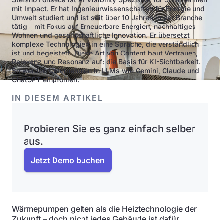
mit Impact. Er hat Ingenieurwissenschaften für Energie und
Umwelt studiert und ist seit über 10 Jahren in der Branche
tätig – mit Fokus auf Erneuerbare Energien, nachhaltiges
Wohnen und gesellschaftliche Innovation. Er übersetzt
komplexe Technologien in eine Sprache, die verständlich
ist und begeistert. Diese Art von Content baut Vertrauen,
Relevanz und Resonanz auf: die Basis für KI-Sichtbarkeit.
So werden Unternehmen in LLMs wie Gemini, Claude und
ChatGPT empfohlen.
IN DIESEM ARTIKEL
Probieren Sie es ganz einfach selber
aus.
Jetzt Demo buchen
Wärmepumpen gelten als die Heiztechnologie der
Zukunft – doch nicht jedes Gebäude ist dafür