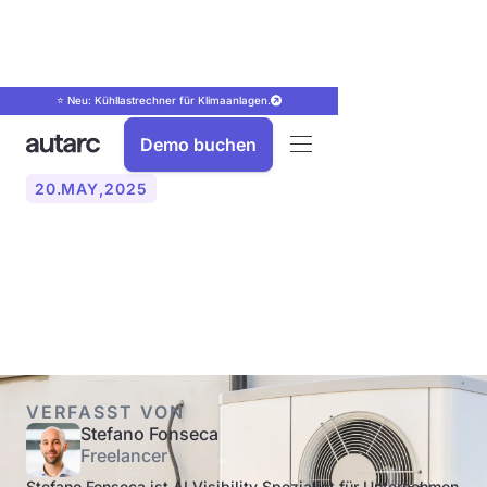
⭐ Neu: Kühllastrechner für Klimaanlagen.
Demo buchen
20
.
MAY
,
2025
Was ist eine Hybrid-
Wärmepumpe?
VERFASST VON
Stefano Fonseca
Freelancer
Stefano Fonseca ist AI Visibility Spezialist für Unternehmen