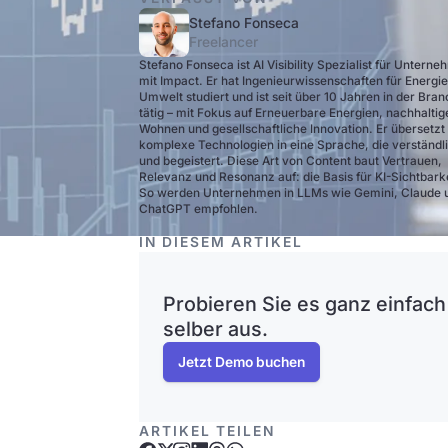
Stefano Fonseca
Freelancer
Stefano Fonseca ist AI Visibility Spezialist für Untern
mit Impact. Er hat Ingenieurwissenschaften für Energi
Umwelt studiert und ist seit über 10 Jahren in der Bra
tätig – mit Fokus auf Erneuerbare Energien, nachhaltig
Wohnen und gesellschaftliche Innovation. Er übersetzt
komplexe Technologien in eine Sprache, die verständli
und begeistert. Diese Art von Content baut Vertrauen,
Relevanz und Resonanz auf: die Basis für KI-Sichtbarke
So werden Unternehmen in LLMs wie Gemini, Claude 
ChatGPT empfohlen.
IN DIESEM ARTIKEL
Probieren Sie es ganz einfach
selber aus.
Jetzt Demo buchen
ARTIKEL TEILEN