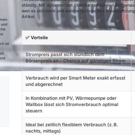
ständig. Mit dynamischen Stromtarifen können Sie genau d
wen es sich lohnt und welche technischen Voraussetzunge
Artikel.
ehmen
e und
nche
es
✅ Vorteile
ch ist
it.
Strompreis passt sich stündlich dem
und
Börsenpreis an – Chance auf günstigen Strom
Verbrauch wird per Smart Meter exakt erfasst
und abgerechnet
In Kombination mit PV, Wärmepumpe oder
Wallbox lässt sich Stromverbrauch optimal
steuern
Ideal bei zeitlich flexiblem Verbrauch (z. B.
nachts, mittags)