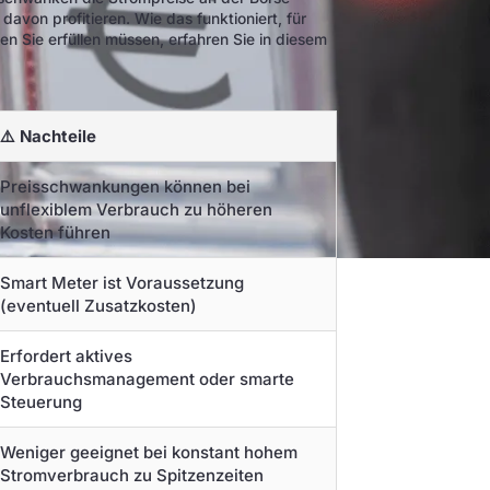
avon profitieren. Wie das funktioniert, für
n Sie erfüllen müssen, erfahren Sie in diesem
⚠️ Nachteile
Preisschwankungen können bei
unflexiblem Verbrauch zu höheren
Kosten führen
Smart Meter ist Voraussetzung
(eventuell Zusatzkosten)
Erfordert aktives
Verbrauchsmanagement oder smarte
Steuerung
Weniger geeignet bei konstant hohem
Stromverbrauch zu Spitzenzeiten