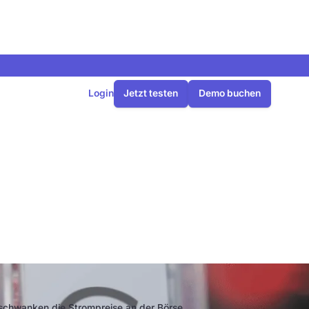
Login
Jetzt testen
Demo buchen
iblen
 schwanken die Strompreise an der Börse