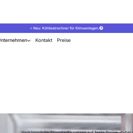
⭐ Neu: Kühllastrechner für Klimaanlagen.
Unternehmen
Kontakt
Preise
romtarife: Mit flex
 Geld sparen
Herkömmliche Stromtarife setzen auf feste Preise, dabei