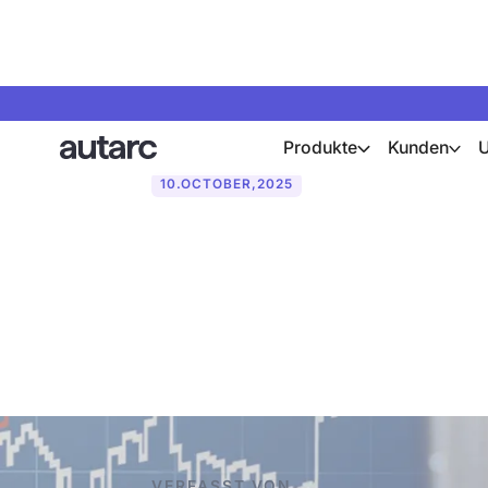
Produkte
Kunden
10
.
OCTOBER
,
2025
Dynamische St
Strompreisen
VERFASST VON