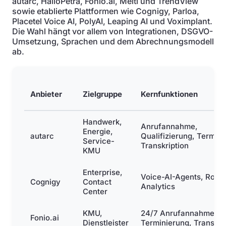
autarc, HalloPetra, Fonio.ai, Meiti und TrendView
sowie etablierte Plattformen wie Cognigy, Parloa,
Placetel Voice AI, PolyAI, Leaping AI und Voximplant.
Die Wahl hängt vor allem von Integrationen, DSGVO-
Umsetzung, Sprachen und dem Abrechnungsmodell
ab.
Anbieter
Zielgruppe
Kernfunktionen
Handwerk,
Anrufannahme,
Energie,
autarc
Qualifizierung, Termin,
Service-
Transkription
KMU
Enterprise,
Voice-AI-Agents, Routi
Cognigy
Contact
Analytics
Center
KMU,
24/7 Anrufannahme,
Fonio.ai
Dienstleister
Terminierung, Transkri