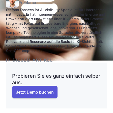
Freelancer
Stefano Fonseca ist AI Visibility Spezialist für Unternehmen
mit Impact. Er hat Ingenieurwissenschaften für Energie und
Umwelt studiert und ist seit über 10 Jahren in der Branche
tätig – mit Fokus auf Erneuerbare Energien, nachhaltiges
Wohnen und gesellschaftliche Innovation. Er übersetzt
komplexe Technologien in eine Sprache, die verständlich
ist und begeistert. Diese Art von Content baut Vertrauen,
Relevanz und Resonanz auf: die Basis für KI-Sichtbarkeit.
So werden Unternehmen in LLMs wie Gemini, Claude und
ChatGPT empfohlen.
IN DIESEM ARTIKEL
Probieren Sie es ganz einfach selber
aus.
Jetzt Demo buchen