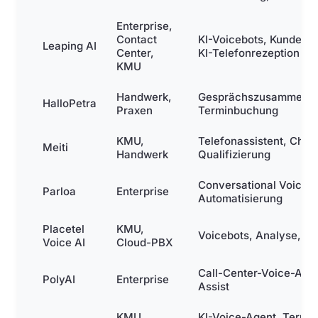
Enterprise,
Contact
KI-Voicebots, Kundense
Leaping AI
Center,
KI-Telefonrezeption
KMU
Handwerk,
Gesprächszusammenfa
HalloPetra
Praxen
Terminbuchung
KMU,
Telefonassistent, Chatb
Meiti
Handwerk
Qualifizierung
Conversational Voicebo
Parloa
Enterprise
Automatisierung
Placetel
KMU,
Voicebots, Analyse, Ro
Voice AI
Cloud-PBX
Call-Center-Voice-AI, 
PolyAI
Enterprise
Assist
KMU,
KI-Voice-Agent, Termin