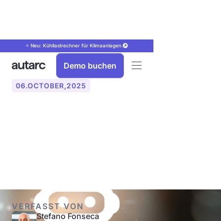
⭐ Neu: Kühllastrechner für Klimaanlagen.
Demo buchen
06
.
OCTOBER
,
2025
10 Anbieter von KI-
Telefonassistenten (Voice
Agent) im Vergleich
VERFASST VON
Stefano Fonseca