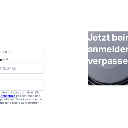
Jetzt be
anmelden
verpass
er *
rodukt-Updates erhalten. Mit
tzrichtlinie
gelesen habe und
angegebenen Zwecken zustimme.
rbeitung jederzeit widerrufen.*