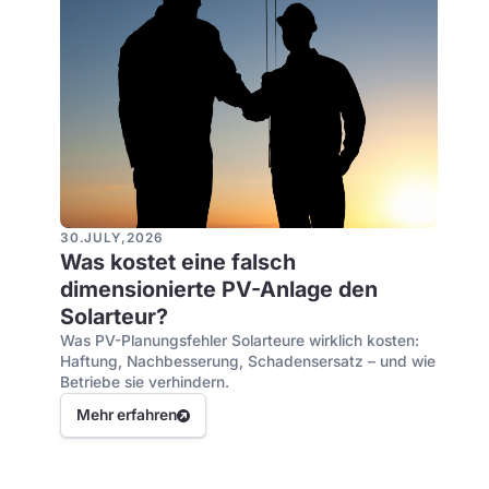
30
.
JULY
,
2026
Was kostet eine falsch
dimensionierte PV-Anlage den
Solarteur?
Was PV-Planungsfehler Solarteure wirklich kosten:
Haftung, Nachbesserung, Schadensersatz – und wie
Betriebe sie verhindern.
Mehr erfahren