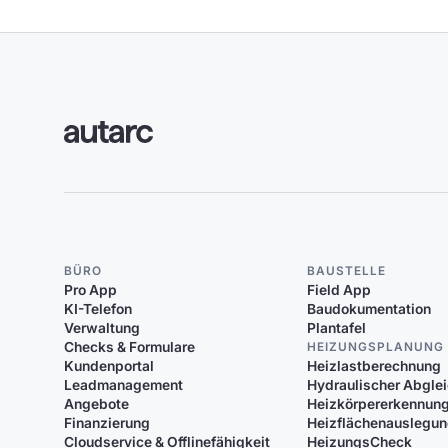
BÜRO
BAUSTELLE
Pro App
Field App
KI-Telefon
Baudokumentation
Verwaltung
Plantafel
Checks & Formulare
HEIZUNGSPLANUNG
Kundenportal
Heizlastberechnung
Leadmanagement
Hydraulischer Abgle
Angebote
Heizkörpererkennun
Finanzierung
Heizflächenauslegu
Cloudservice & Offlinefähigkeit
HeizungsCheck