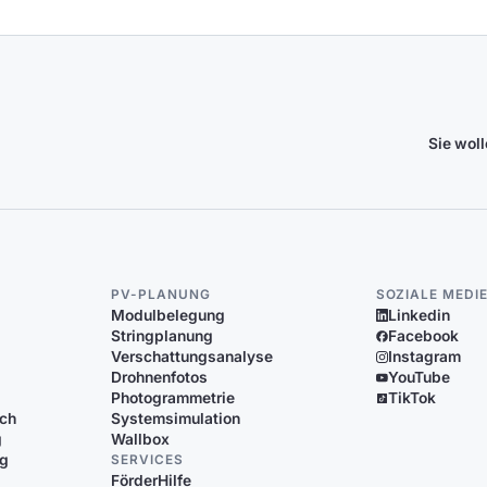
Sie wol
PV-PLANUNG
SOZIALE MEDI
Modulbelegung
Linkedin
Stringplanung
Facebook
Verschattungsanalyse
Instagram
Drohnenfotos
YouTube
Photogrammetrie
TikTok
ich
Systemsimulation
g
Wallbox
ng
SERVICES
FörderHilfe