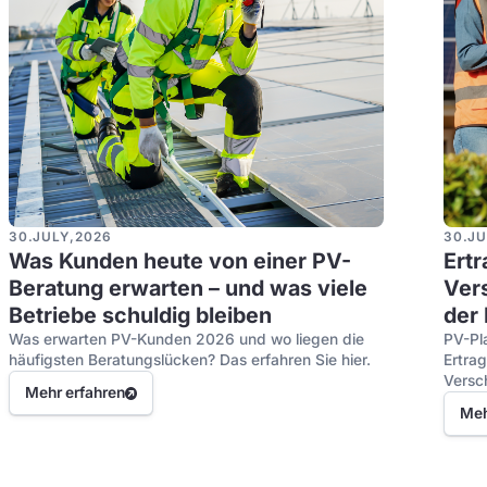
30
.
JULY
,
2026
30
.
JU
Was Kunden heute von einer PV-
Ert
Beratung erwarten – und was viele
Ver
Betriebe schuldig bleiben
der
Was erwarten PV-Kunden 2026 und wo liegen die
PV-Pl
häufigsten Beratungslücken? Das erfahren Sie hier.
Ertra
Versc
Mehr erfahren
entsc
Meh