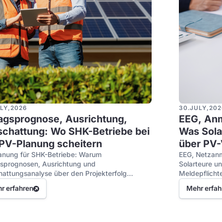
LY
,
2026
30
.
JULY
,
202
ragsprognose, Ausrichtung,
EEG, Anm
schattung: Wo SHK-Betriebe bei
Was Sola
 PV-Planung scheitern
über PV-
müssen
anung für SHK-Betriebe: Warum
EEG, Netzan
gsprognosen, Ausrichtung und
Solarteure u
hattungsanalyse über den Projekterfolg
Meldepflicht
heiden.
r erfahren
Mehr erfah