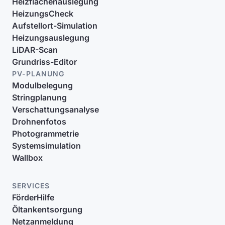
Heizflächenauslegung
HeizungsCheck
Aufstellort-Simulation
Heizungsauslegung
LiDAR-Scan
Grundriss-Editor
PV-PLANUNG
Modulbelegung
Stringplanung
Verschattungsanalyse
Drohnenfotos
Photogrammetrie
Systemsimulation
Wallbox
SERVICES
FörderHilfe
Öltankentsorgung
Netzanmeldung