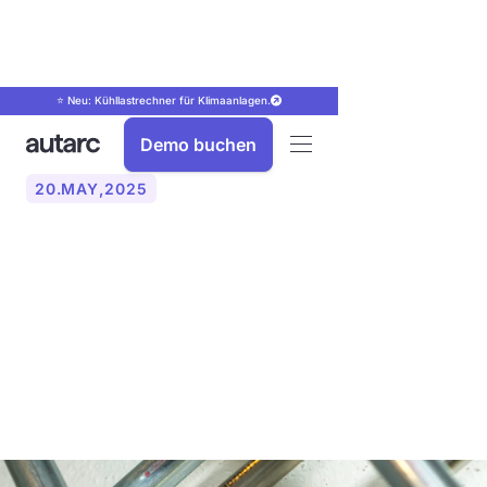
⭐ Neu: Kühllastrechner für Klimaanlagen.
Demo buchen
20
.
MAY
,
2025
Was ist der Unterschied
zwischen einer Einrohr-
und einer
Zweirohrheizung?