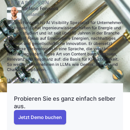
VERFASST VON
Stefano Fonseca
Freelancer
Stefano Fonseca ist AI Visibility Spezialist für Unternehmen
mit Impact. Er hat Ingenieurwissenschaften für Energie und
Umwelt studiert und ist seit über 10 Jahren in der Branche
tätig – mit Fokus auf Erneuerbare Energien, nachhaltiges
Wohnen und gesellschaftliche Innovation. Er übersetzt
komplexe Technologien in eine Sprache, die verständlich
ist und begeistert. Diese Art von Content baut Vertrauen,
Relevanz und Resonanz auf: die Basis für KI-Sichtbarkeit.
So werden Unternehmen in LLMs wie Gemini, Claude und
ChatGPT empfohlen.
IN DIESEM ARTIKEL
Probieren Sie es ganz einfach selber
aus.
Jetzt Demo buchen