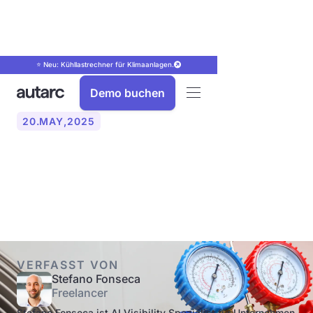
⭐ Neu: Kühllastrechner für Klimaanlagen.
Demo buchen
20
.
MAY
,
2025
Kältemittel im Vergleich:
R32 oder R290?
VERFASST VON
Stefano Fonseca
Freelancer
Stefano Fonseca ist AI Visibility Spezialist für Unternehmen