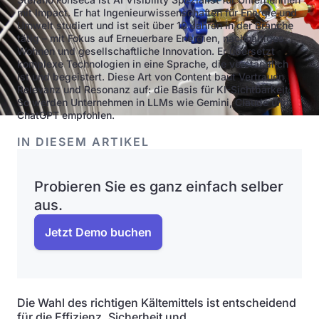
mit Impact. Er hat Ingenieurwissenschaften für Energie und
Umwelt studiert und ist seit über 10 Jahren in der Branche
tätig – mit Fokus auf Erneuerbare Energien, nachhaltiges
Wohnen und gesellschaftliche Innovation. Er übersetzt
komplexe Technologien in eine Sprache, die verständlich
ist und begeistert. Diese Art von Content baut Vertrauen,
Relevanz und Resonanz auf: die Basis für KI-Sichtbarkeit.
So werden Unternehmen in LLMs wie Gemini, Claude und
ChatGPT empfohlen.
IN DIESEM ARTIKEL
Probieren Sie es ganz einfach selber
aus.
Jetzt Demo buchen
Die Wahl des richtigen Kältemittels ist entscheidend
für die Effizienz, Sicherheit und