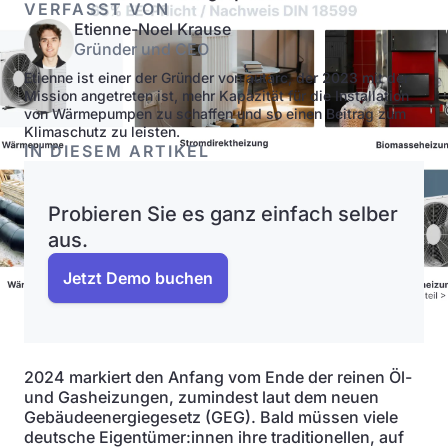
VERFASST VON
Etienne-Noel Krause
Gründer und CEO
Etienne ist einer der Gründer von autarc, der 2023 mit der
Mission angetreten ist, mehr Kapazität für die Installation
von Wärmepumpen zu schaffen und so einen Beitrag zum
Klimaschutz zu leisten.
IN DIESEM ARTIKEL
Probieren Sie es ganz einfach selber
aus.
Jetzt Demo buchen
2024 markiert den Anfang vom Ende der reinen Öl-
und Gasheizungen, zumindest laut dem neuen
Gebäudeenergiegesetz (GEG). Bald müssen viele
deutsche Eigentümer:innen ihre traditionellen, auf