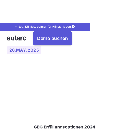
⭐ Neu: Kühllastrechner für Klimaanlagen.
Demo buchen
20
.
MAY
,
2025
Das Gebäudeenergiegesetz
(GEG) - Anforderungen an
den Einsatz erneuerbarer
Energien in Gebäuden