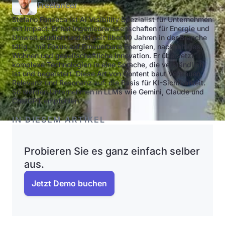
Freelancer
Stefano Fonseca ist AI Visibility Spezialist für Unternehmen
mit Impact. Er hat Ingenieurwissenschaften für Energie und
Umwelt studiert und ist seit über 10 Jahren in der Branche
tätig – mit Fokus auf Erneuerbare Energien, nachhaltiges
Wohnen und gesellschaftliche Innovation. Er übersetzt
komplexe Technologien in eine Sprache, die verständlich
ist und begeistert. Diese Art von Content baut Vertrauen,
Relevanz und Resonanz auf: die Basis für KI-Sichtbarkeit.
So werden Unternehmen in LLMs wie Gemini, Claude und
ChatGPT empfohlen.
IN DIESEM ARTIKEL
Probieren Sie es ganz einfach selber
aus.
Jetzt Demo buchen