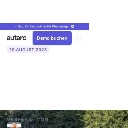
⭐ Neu: Kühllastrechner für Klimaanlagen.
Demo buchen
29
.
AUGUST
,
2025
Wärmepumpe 2025:
Marktzahlen, Hemmnisse,
Chancen
VERFASST VON
Stefano Fonseca