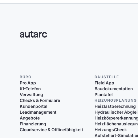
BÜRO
BAUSTELLE
Pro App
Field App
KI-Telefon
Baudokumentation
Verwaltung
Plantafel
Checks & Formulare
HEIZUNGSPLANUNG
Kundenportal
Heizlastberechnung
Leadmanagement
Hydraulischer Abgle
Angebote
Heizkörpererkennun
Finanzierung
Heizflächenauslegu
Cloudservice & Offlinefähigkeit
HeizungsCheck
Aufstellort-Simulatio