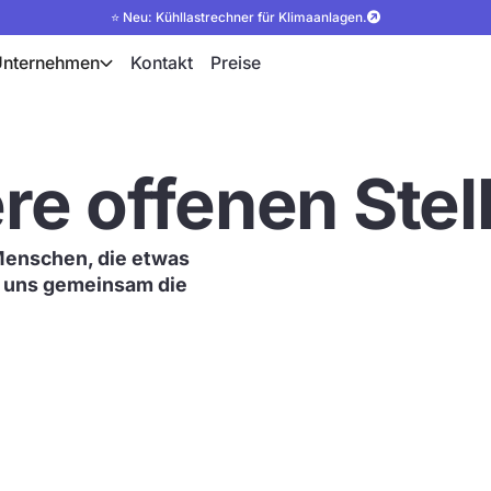
⭐ Neu: Kühllastrechner für Klimaanlagen.
Unternehmen
Kontakt
Preise
re offenen Stel
 Menschen
, die etwas
s uns
gemeinsam die