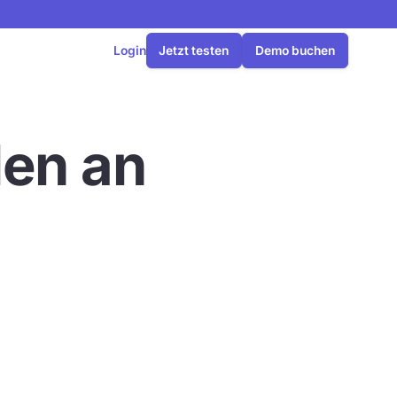
Login
Jetzt testen
Demo buchen
len an