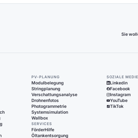
Sie wol
PV-PLANUNG
SOZIALE MEDI
Modulbelegung
Linkedin
Stringplanung
Facebook
Verschattungsanalyse
Instagram
Drohnenfotos
YouTube
Photogrammetrie
TikTok
ich
Systemsimulation
g
Wallbox
ng
SERVICES
FörderHilfe
n
Öltankentsorgung