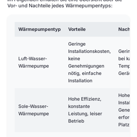
Vor- und Nachteile jedes Wärmepumpentyps:
Wärmepumpentyp
Vorteile
Nachtei
Geringe
Installationskosten,
Geringer
Luft-Wasser-
keine
bei kalt
Wärmepumpe
Genehmigungen
Tempera
nötig, einfache
Geräusc
Installation
Hohe
Hohe Effizienz,
Installa
Sole-Wasser-
konstante
Genehm
Wärmepumpe
Leistung, leiser
erforder
Betrieb
Platzbe