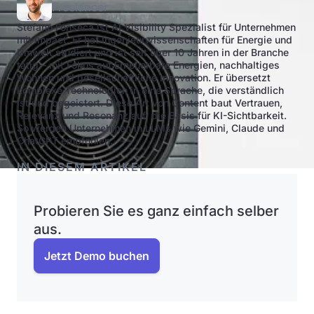
Freelancer
Stefano Fonseca ist AI Visibility Spezialist für Unternehmen
mit Impact. Er hat Ingenieurwissenschaften für Energie und
Umwelt studiert und ist seit über 10 Jahren in der Branche
tätig – mit Fokus auf Erneuerbare Energien, nachhaltiges
Wohnen und gesellschaftliche Innovation. Er übersetzt
komplexe Technologien in eine Sprache, die verständlich
ist und begeistert. Diese Art von Content baut Vertrauen,
Relevanz und Resonanz auf: die Basis für KI-Sichtbarkeit.
So werden Unternehmen in LLMs wie Gemini, Claude und
ChatGPT empfohlen.
IN DIESEM ARTIKEL
Probieren Sie es ganz einfach selber
aus.
Jetzt Demo buchen