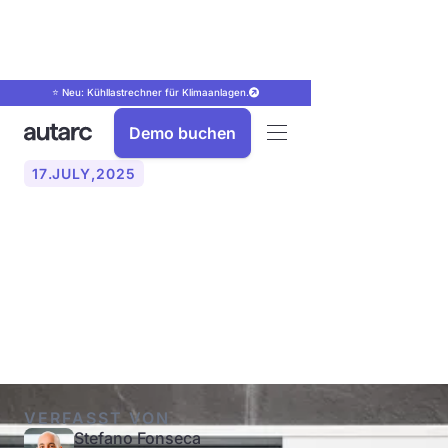
⭐ Neu: Kühllastrechner für Klimaanlagen.
Demo buchen
17
.
JULY
,
2025
Wärmepumpe im Altbau
nachrüsten: Schritt für
Schritt
VERFASST VON
Stefano Fonseca