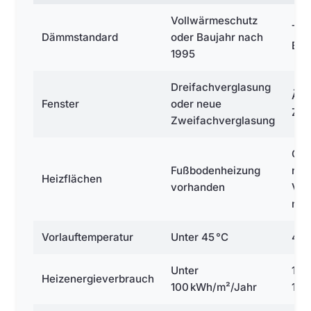
Vollwärmeschutz
Tei
Dämmstandard
oder Baujahr nach
Bau
1995
Dreifachverglasung
Ält
Fenster
oder neue
Zwe
Zweifachverglasung
Gro
Fußbodenheizung
nie
Heizflächen
vorhanden
Vor
mög
Vorlauftemperatur
Unter 45 °C
45–
Unter
100
Heizenergieverbrauch
100 kWh/m²/Jahr
150