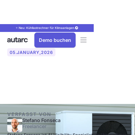
⭐ Neu: Kühllastrechner für Klimaanlagen.
Demo buchen
05
.
JANUARY
,
2026
Was kostet eine
Wärmepumpe in 2026?
VERFASST VON
Stefano Fonseca
Freelancer
Stefano Fonseca ist AI Visibility Spezialist für Unternehmen