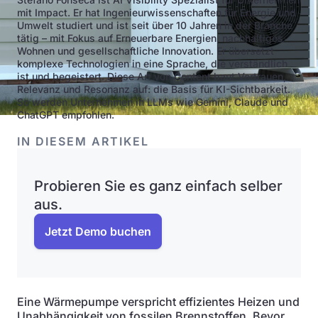
mit Impact. Er hat Ingenieurwissenschaften für Energie und
Umwelt studiert und ist seit über 10 Jahren in der Branche
tätig – mit Fokus auf Erneuerbare Energien, nachhaltiges
Wohnen und gesellschaftliche Innovation. Er übersetzt
komplexe Technologien in eine Sprache, die verständlich
ist und begeistert. Diese Art von Content baut Vertrauen,
Relevanz und Resonanz auf: die Basis für KI-Sichtbarkeit.
So werden Unternehmen in LLMs wie Gemini, Claude und
ChatGPT empfohlen.
IN DIESEM ARTIKEL
Probieren Sie es ganz einfach selber
aus.
Jetzt Demo buchen
Eine Wärmepumpe verspricht effizientes Heizen und
Unabhängigkeit von fossilen Brennstoffen. Bevor