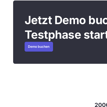
Jetzt Demo buc
Testphase star
Demo buchen
2000