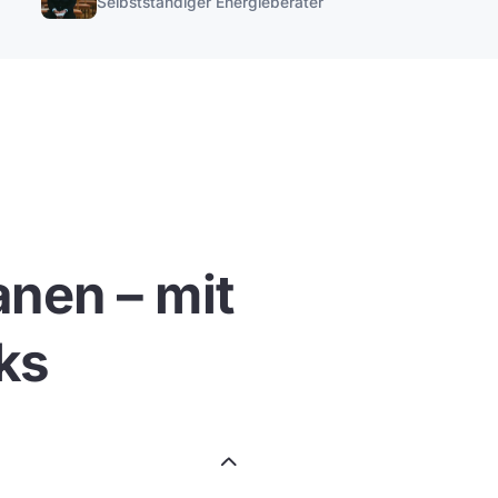
Selbstständiger Energieberater
nen – mit
ks