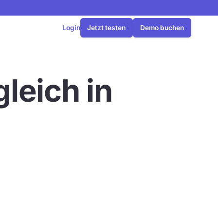
Login
Jetzt testen
Demo buchen
leich in