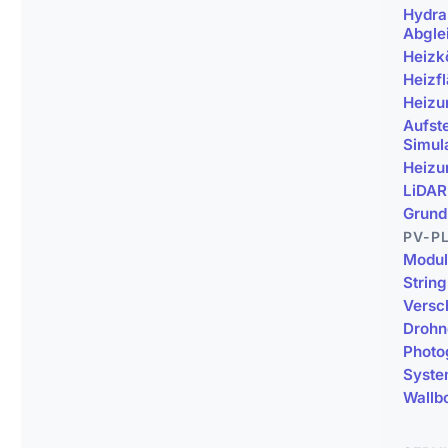
Hydra
Abgle
Heizk
Heizf
Heizu
Aufste
Simul
Heizu
LiDAR
Grundr
PV-P
Modul
Strin
Versc
Drohn
Photo
Syste
Wallb