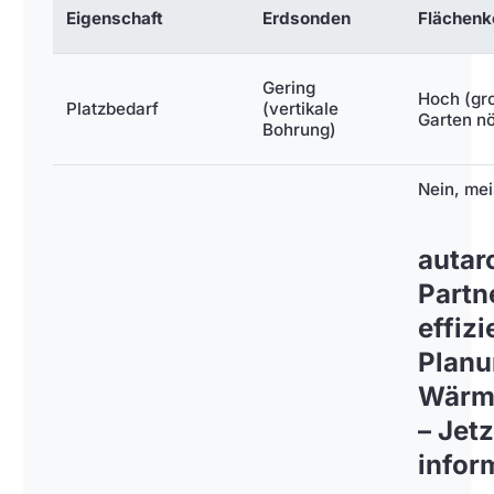
Eigenschaft
Erdsonden
Flächenk
Gering
Hoch (gr
Platzbedarf
(vertikale
Garten nö
Bohrung)
Nein, mei
autarc
Partn
effizi
Planu
Wärm
– Jetz
infor