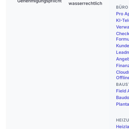
Genehmigungspflicht
wasserrechtlich
BÜRO
Pro A
KI-Te
Verwa
Check
Formu
Kunde
Lead
Angeb
Finan
Cloud
Offlin
BAUS
Field
Baudo
Planta
HEIZ
Heizl