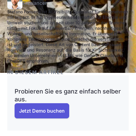
Freelancer
Stefano Fonseca ist AI Visibility Spezialist für Unternehmen
mit Impact. Er hat Ingenieurwissenschaften für Energie und
Umwelt studiert und ist seit über 10 Jahren in der Branche
tätig – mit Fokus auf Erneuerbare Energien, nachhaltiges
Wohnen und gesellschaftliche Innovation. Er übersetzt
komplexe Technologien in eine Sprache, die verständlich
ist und begeistert. Diese Art von Content baut Vertrauen,
Relevanz und Resonanz auf: die Basis für KI-Sichtbarkeit.
So werden Unternehmen in LLMs wie Gemini, Claude und
ChatGPT empfohlen.
IN DIESEM ARTIKEL
Probieren Sie es ganz einfach selber
aus.
Jetzt Demo buchen