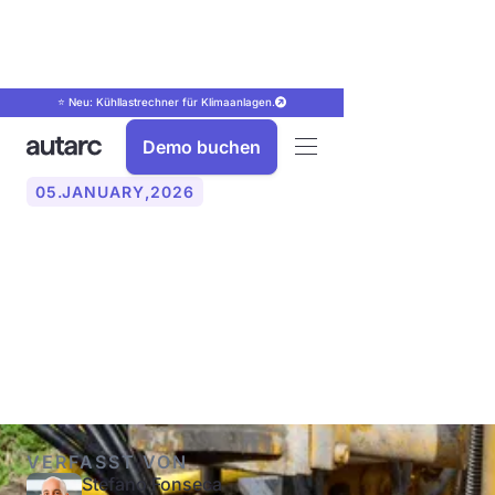
⭐ Neu: Kühllastrechner für Klimaanlagen.
Demo buchen
05
.
JANUARY
,
2026
Geothermie-Tiefenbohrung
für Wärmepumpe: Tiefe,
Ablauf und Kosten (2026)
VERFASST VON
Stefano Fonseca