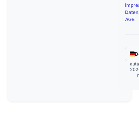
Impre
Daten
AGB
D
aut
2026