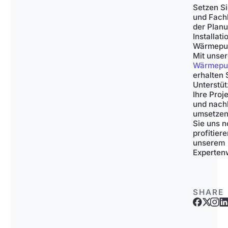
Setzen Si
und Fach
der Plan
Installati
Wärmepu
Mit unse
Wärmepu
erhalten
Unterstüt
Ihre Proje
und nachh
umsetzen
Sie uns 
profitier
unserem
Experten
SHARE