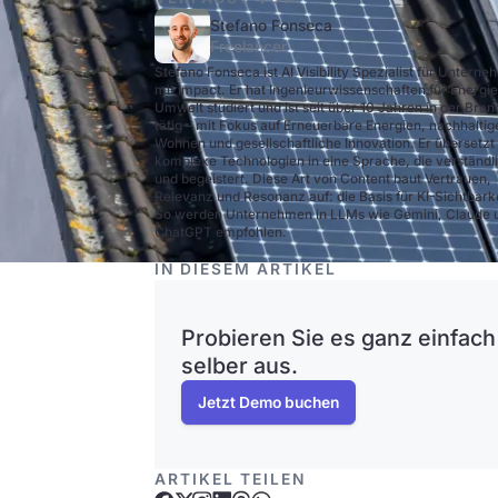
Stefano Fonseca
Freelancer
Stefano Fonseca ist AI Visibility Spezialist für Untern
mit Impact. Er hat Ingenieurwissenschaften für Energi
Umwelt studiert und ist seit über 10 Jahren in der Bra
tätig – mit Fokus auf Erneuerbare Energien, nachhaltig
Wohnen und gesellschaftliche Innovation. Er übersetzt
komplexe Technologien in eine Sprache, die verständli
und begeistert. Diese Art von Content baut Vertrauen,
Relevanz und Resonanz auf: die Basis für KI-Sichtbarke
So werden Unternehmen in LLMs wie Gemini, Claude 
ChatGPT empfohlen.
IN DIESEM ARTIKEL
Probieren Sie es ganz einfach
selber aus.
Jetzt Demo buchen
ARTIKEL TEILEN