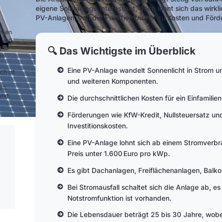
eigene Solaranlage interessant, doch lohnt sich das wirkl
PV-Anlagen, von der Funktion bis hin zu Kosten und För
ehmen
e und
nche
🔍 Das Wichtigste im Überblick
es
Eine PV-Anlage wandelt Sonnenlicht in Strom u
ch ist
und weiteren Komponenten.
it.
und
Die durchschnittlichen Kosten für ein Einfamilie
Förderungen wie KfW-Kredit, Nullsteuersatz un
Investitionskosten.
Eine PV-Anlage lohnt sich ab einem Stromverb
Preis unter 1.600 Euro pro kWp.
Es gibt Dachanlagen, Freiflächenanlagen, Balko
Bei Stromausfall schaltet sich die Anlage ab, es
Notstromfunktion ist vorhanden.
Die Lebensdauer beträgt 25 bis 30 Jahre, wobei