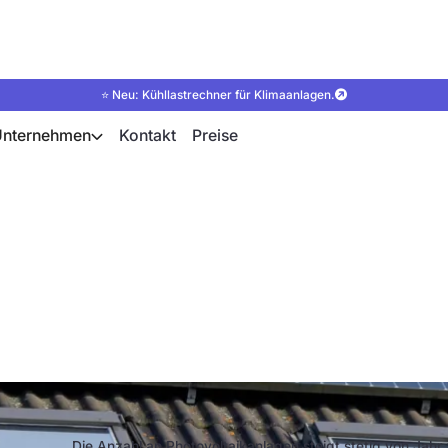
⭐ Neu: Kühllastrechner für Klimaanlagen.
Unternehmen
Kontakt
Preise
PV-Anlage? Funktion
infach erklärt
Die Anzahl an Photovoltaikanlagen steigt stetig von Jahr