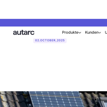
Produkte
Kunden
02
.
OCTOBER
,
2025
Was ist eine 
Förderungen e
VERFASST VON