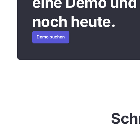
eine Demo und 
noch heute.
Demo buchen
Schn