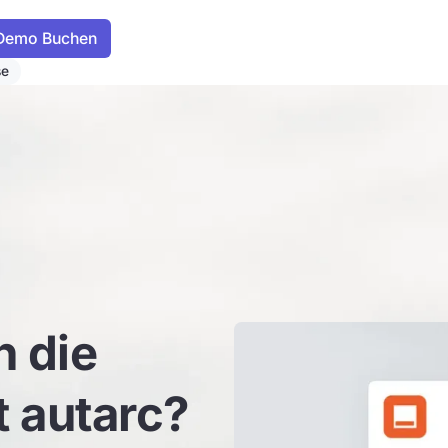
se
n die
t autarc?