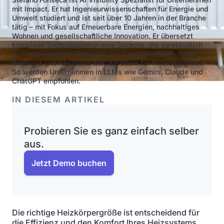
mit Impact. Er hat Ingenieurwissenschaften für Energie und
Umwelt studiert und ist seit über 10 Jahren in der Branche
tätig – mit Fokus auf Erneuerbare Energien, nachhaltiges
Wohnen und gesellschaftliche Innovation. Er übersetzt
komplexe Technologien in eine Sprache, die verständlich
ist und begeistert. Diese Art von Content baut Vertrauen,
Relevanz und Resonanz auf: die Basis für KI-Sichtbarkeit.
So werden Unternehmen in LLMs wie Gemini, Claude und
ChatGPT empfohlen.
IN DIESEM ARTIKEL
Probieren Sie es ganz einfach selber
aus.
Jetzt Demo buchen
Die richtige Heizkörpergröße ist entscheidend für
die Effizienz und den Komfort Ihres Heizsystems.