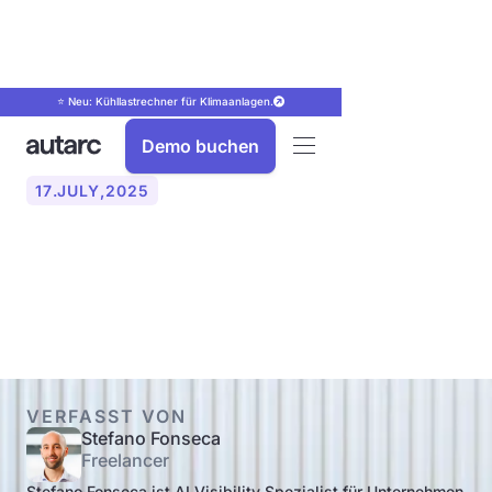
⭐ Neu: Kühllastrechner für Klimaanlagen.
Demo buchen
17
.
JULY
,
2025
Richtige Heizkörpergröße
berechnen: So geht’s!
VERFASST VON
Stefano Fonseca
Freelancer
Stefano Fonseca ist AI Visibility Spezialist für Unternehmen