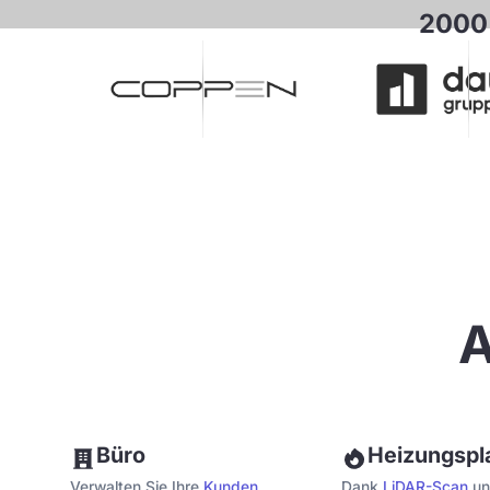
2000+
A
Büro
Heizungspl
Verwalten Sie Ihre
Kunden
,
Dank
LiDAR-Scan
un