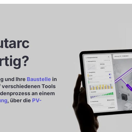
utarc
rtig?
ng und Ihre
Baustelle
in
nf verschiedenen Tools
ndenprozess an einem
ung
, über die
PV-