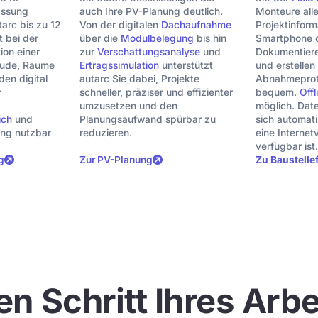
assung
auch Ihre PV-Planung deutlich.
Monteure all
tarc bis zu 12
Von der digitalen
Dachaufnahme
Projektinfor
 bei der
über die
Modulbelegung
bis hin
Smartphone o
ion einer
zur
Verschattungsanalyse
und
Dokumentieren
ude, Räume
Ertragssimulation
unterstützt
und erstellen
en digital
autarc Sie dabei, Projekte
Abnahmeproto
r
schneller, präziser und effizienter
bequem.
Offl
umzusetzen und den
möglich. Dat
ich
und
Planungsaufwand spürbar zu
sich automati
ng nutzbar
reduzieren.
eine Interne
verfügbar ist.
g
Zur PV-Planung
Zu Baustelle
den Schritt Ihres Arbe