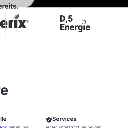
reits.
re
lle
Services
 App
haben Ihre
autarc unterstützt Sie bei der