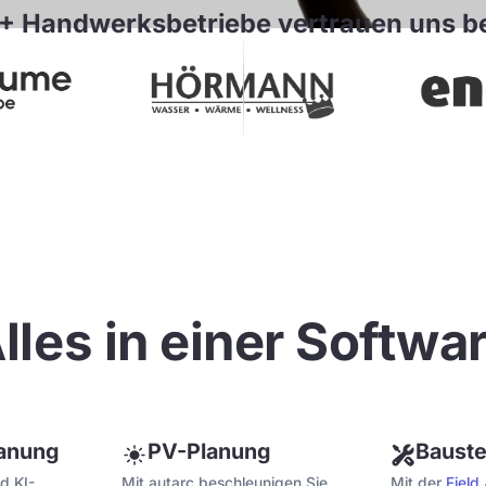
 Handwerksbetriebe vertrauen uns be
lles in einer Softwa
anung
PV-Planung
Bauste
d KI-
Mit autarc beschleunigen Sie
Mit der
Field