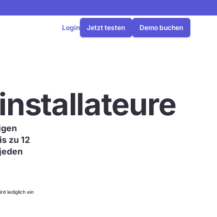
Login
Jetzt testen
Demo buchen
installateure
zigen
is zu 12
 jeden
d lediglich ein