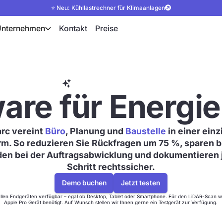
⭐ Neu: Kühllastrechner für Klimaanlagen
Unternehmen
Kontakt
Preise
Hydraulischer Abgleich
are für Energie
arc vereint
Büro
, Planung und
Baustelle
in einer ein
rm. So reduzieren Sie Rückfragen um 75 %, sparen b
en bei der Auftragsabwicklung und dokumentieren
Schritt rechtssicher.
Demo buchen
Jetzt testen
 allen Endgeräten verfügbar – egal ob Desktop, Tablet oder Smartphone. Für den LiDAR-Scan wir
Apple Pro Gerät benötigt. Auf Wunsch stellen wir Ihnen gerne ein Testgerät zur Verfügung.