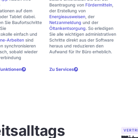
e
Beantragung von
Fördermitteln
,
mationen auf dem
der Erstellung von
der Tablet dabei.
Energieausweisen
, der
 Sie Baufortschritte
Netzanmeldung
und der
 Sie
Öltankentsorgung
. So erledigen
kolle einfach und
Sie alle wichtigen administrativen
ine-Arbeiten
sind
Schritte direkt aus der Software
en synchronisieren
heraus und reduzieren den
sch, sobald wieder
Aufwand für Ihr Büro erheblich.
tverbindung
funktionen
Zu Services
itsalltags
KI-AS
AUTOM
PLAN
VERTR