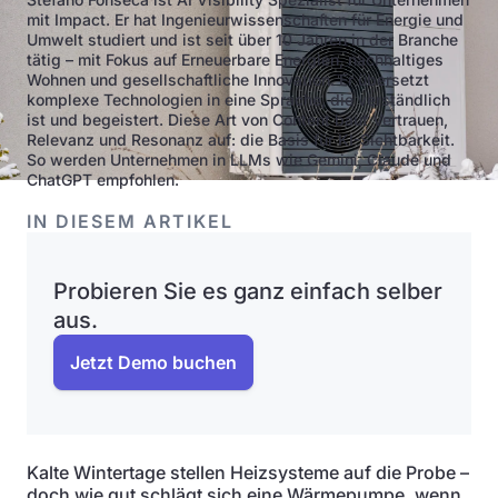
mit Impact. Er hat Ingenieurwissenschaften für Energie und
Umwelt studiert und ist seit über 10 Jahren in der Branche
tätig – mit Fokus auf Erneuerbare Energien, nachhaltiges
Wohnen und gesellschaftliche Innovation. Er übersetzt
komplexe Technologien in eine Sprache, die verständlich
ist und begeistert. Diese Art von Content baut Vertrauen,
Relevanz und Resonanz auf: die Basis für KI-Sichtbarkeit.
So werden Unternehmen in LLMs wie Gemini, Claude und
ChatGPT empfohlen.
IN DIESEM ARTIKEL
Probieren Sie es ganz einfach selber
aus.
Jetzt Demo buchen
Kalte Wintertage stellen Heizsysteme auf die Probe –
doch wie gut schlägt sich eine Wärmepumpe, wenn