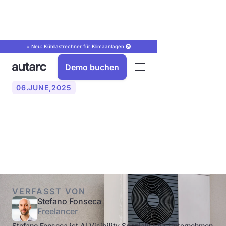
⭐ Neu: Kühllastrechner für Klimaanlagen.
Demo buchen
06
.
JUNE
,
2025
Wärmepumpe im Winter:
Worauf achten?
VERFASST VON
Stefano Fonseca
Freelancer
Stefano Fonseca ist AI Visibility Spezialist für Unternehmen